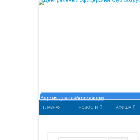
Центральный офицерский клу
Версия для слабовидящих
ГЛАВНАЯ
НОВОСТИ
АФИША
НОВОСТИ МИНОБОРОНЫ
АФИША ЗА 
НОВОСТИ ЦОК ВКС
АФИША 202