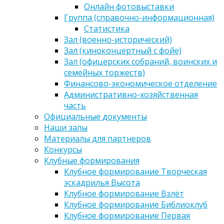
Онлайн фотовыставки
Группа (справочно-информационная)
Статистика
Зал (военно-исторический)
Зал (киноконцертный с фойе)
Зал (офицерских собраний, воинских и
семейных торжеств)
Финансово-экономическое отделение
Административно-хозяйственная
часть
Официальные документы
Наши залы
Материалы для партнеров
Конкурсы
Клубные формирования
Клубное формирование Творческая
эскадрилья Высота
Клубное формирование Взлёт
Клубное формирование Библиоклуб
Клубное формирование Первая