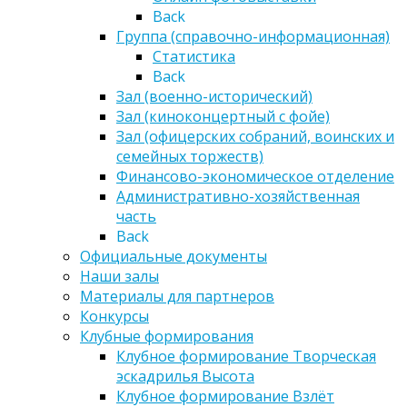
Back
Группа (справочно-информационная)
Статистика
Back
Зал (военно-исторический)
Зал (киноконцертный с фойе)
Зал (офицерских собраний, воинских и
семейных торжеств)
Финансово-экономическое отделение
Административно-хозяйственная
часть
Back
Официальные документы
Наши залы
Материалы для партнеров
Конкурсы
Клубные формирования
Клубное формирование Творческая
эскадрилья Высота
Клубное формирование Взлёт