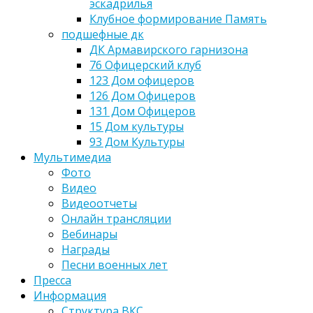
эскадрилья
Клубное формирование Память
подшефные дк
ДК Армавирского гарнизона
76 Офицерский клуб
123 Дом офицеров
126 Дом Офицеров
131 Дом Офицеров
15 Дом культуры
93 Дом Культуры
Мультимедиа
Фото
Видео
Видеоотчеты
Онлайн трансляции
Вебинары
Награды
Песни военных лет
Пресса
Информация
Структура ВКС