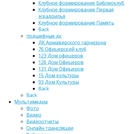
Клубное формирование Библиоклуб
Клубное формирование Первая
эскадрилья
Клубное формирование Память
Back
подшефные дк
ДК Армавирского гарнизона
76 Офицерский клуб
123 Дом офицеров
126 Дом Офицеров
131 Дом Офицеров
15 Дом культуры
93 Дом Культуры
Back
Back
Мультимедиа
Фото
Видео
Видеоотчеты
Онлайн трансляции