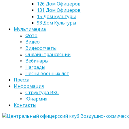
126 Дом Офицеров
131 Дом Офицеров
15 Дом культуры
93 Дом Культуры
Мультимедиа
Фото
Видео
Видеоотчеты
Онлайн трансляции
Вебинары
Награды
Песни военных лет
Пресса
Информация
Структура ВКС
Юнармия
Контакты