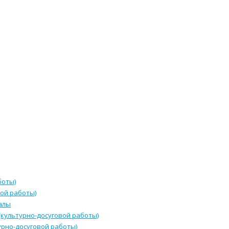
боты)
ой работы)
алы
культурно-досуговой работы)
урно-досуговой работы)