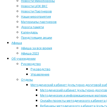
Новости Минобороны
Новости ЦОК ВКС
Новости Партнеров
Наши мероприятия
Материалы партнеров
Дорога памяти
Календарь
Предстоящие акции
Афиша
Афиша за все время
Афиша 2023
Об учреждении
Руководство
Руководство
Управление
Отделы
Методический кабинет (культурно-досуговой ра
Методический кабинет (культурно-досугов
Методические и информационные матери
Онлайн проекты методического кабинета (
Вебинары методического кабинета (культ