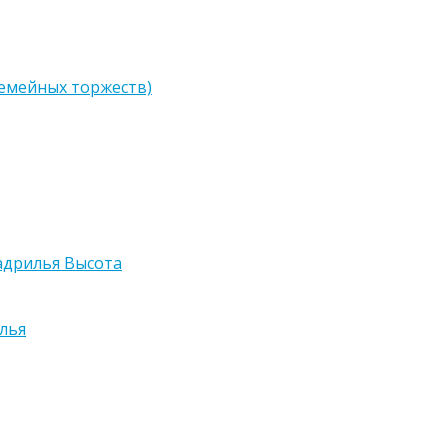
семейных торжеств)
адрилья Высота
лья