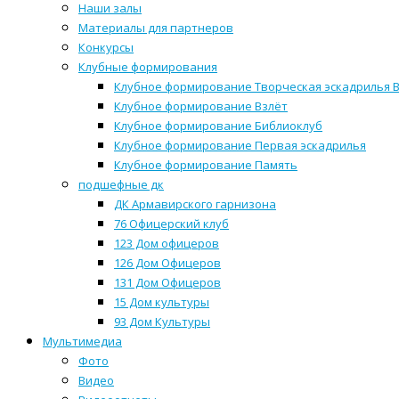
Наши залы
Материалы для партнеров
Конкурсы
Клубные формирования
Клубное формирование Творческая эскадрилья 
Клубное формирование Взлёт
Клубное формирование Библиоклуб
Клубное формирование Первая эскадрилья
Клубное формирование Память
подшефные дк
ДК Армавирского гарнизона
76 Офицерский клуб
123 Дом офицеров
126 Дом Офицеров
131 Дом Офицеров
15 Дом культуры
93 Дом Культуры
Мультимедиа
Фото
Видео