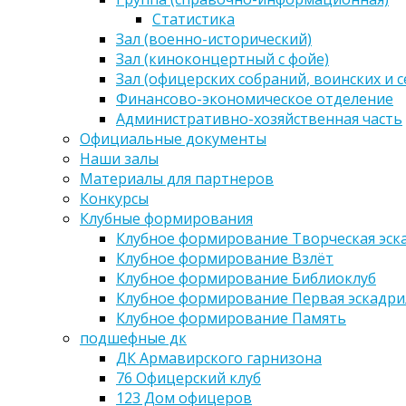
Статистика
Зал (военно-исторический)
Зал (киноконцертный с фойе)
Зал (офицерских собраний, воинских и 
Финансово-экономическое отделение
Административно-хозяйственная часть
Официальные документы
Наши залы
Материалы для партнеров
Конкурсы
Клубные формирования
Клубное формирование Творческая эск
Клубное формирование Взлёт
Клубное формирование Библиоклуб
Клубное формирование Первая эскадри
Клубное формирование Память
подшефные дк
ДК Армавирского гарнизона
76 Офицерский клуб
123 Дом офицеров