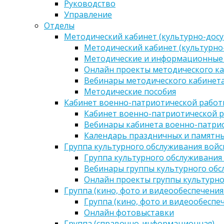
Руководство
Управление
Отделы
Методический кабинет (культурно-досу
Методический кабинет (культурно
Методические и информационные
Онлайн проекты методического ка
Вебинары методического кабинета
Методические пособия
Кабинет военно-патриотической работы
Кабинет военно-патриотической р
Вебинары кабинета военно-патрио
Календарь праздничных и памятны
Группа культурного обслуживания войс
Группа культурного обслуживания
Вебинары группы культурного обс
Онлайн проекты группы культурно
Группа (кино, фото и видеообеспечения
Группа (кино, фото и видеообеспе
Онлайн фотовыставки
Группа (справочно-информационная)