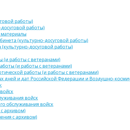
говой работы)
-досуговой работы)
 материалы
бинета (культурно-досуговой работы)
 (культурно-досуговой работы)
 (и работы с ветеранами)
аботы (и работы с ветеранами)
тической работы (и работы с ветеранами)
х дней и дат Российской Федерации и Воздушно-космич
к
 войск
луживания войск
го обслуживания войск
 с архивом)
чения с архивом)