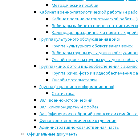
Методические пособия
Кабинет военно-патриотической работы (и рабо
Кабинет военно-патриотической работы (
Вебинары кабинета военно-патриотическо
Календарь праздничных и памятных дней 
Группа культурного обслуживания войск
Группа культурного обслуживания войск
Вебинары группы культурного обслуживан
Онлайн проекты группы культурного обсл
Группа (кино, фото и видеообеспечения с архиво
Группа (кино, фото и видеообеспечения с 
Онлайн фотовыставки
Группа (справочно-информационная)
Статистика
Зал (военно-исторический)
Зал (киноконцертный с фойе)
Зал (офицерских собраний, воинских и семейных
Финансово-экономическое отделение
Административно-хозяйственная часть
Официальные документы