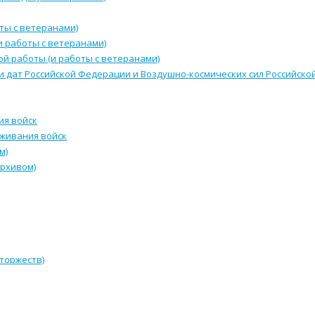
ты с ветеранами)
и работы с ветеранами)
й работы (и работы с ветеранами)
и дат Российской Федерации и Воздушно-космических сил Российск
ия войск
уживания войск
м)
архивом)
 торжеств)