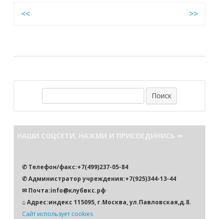
Навигация
<<
>>
по
записям
П
о
и
с
НАШИ СОЦСЕТИ, НАЖМИ И ПРИСОЕДИНИСЬ ⇒
к
✆ Телефон/факс:+7(499)237-05-84
✆ Администратор учреждения:+7(925)344-13-44
✉ Почта:info@клубвкс.рф
⌂ Адрес:индекс 115095, г.Москва, ул.Павловская,д.8.
Сайт использует cookies