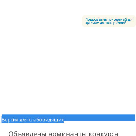
Меню
Центральный офицерский клуб Воздушно-космических сил
Предоставляем концертный зал
артистам для выступлений
Версия для слабовидящих
Перейти к содержимому
Объявлены номинанты конкурса