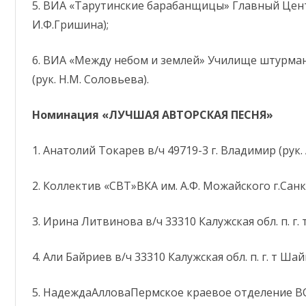
5. ВИА «Тарутинские барабанщицы» Главный Центр
И.Ф.Гришина);
6. ВИА «Между небом и землей» Училище штурма
(рук. Н.М. Соловьева).
Номинация «ЛУЧШАЯ АВТОРСКАЯ ПЕСНЯ»
1. Анатолий Токарев в/ч 49719-3 г. Владимир (рук. 
2. Коллектив «СВТ»ВКА им. А.Ф. Можайского г.Санкт
3. Ирина Литвинова в/ч 33310 Калужская обл. п. г. 
4. Али Байриев в/ч 33310 Калужская обл. п. г. т Шай
5. НадеждаАлловаПермское краевое отделение ВО