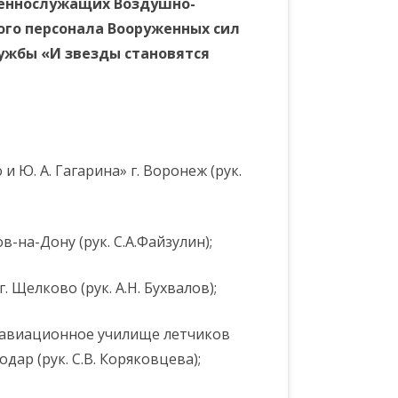
военнослужащих Воздушно-
ого персонала Вооруженных сил
ужбы «И звезды становятся
и Ю. А. Гагарина» г. Воронеж (рук.
в-на-Дону (рук. С.А.Файзулин);
. Щелково (рук. А.Н. Бухвалов);
 авиационное училище летчиков
дар (рук. С.В. Коряковцева);