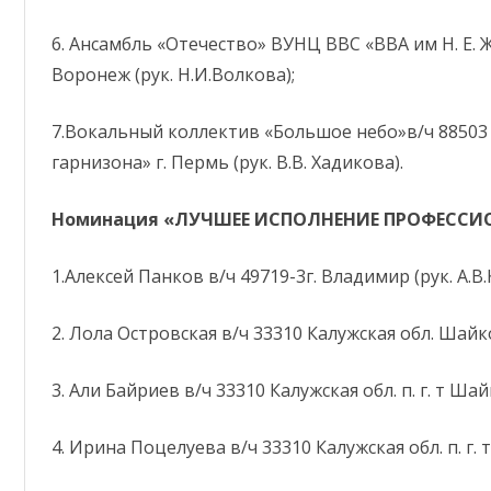
6. Ансамбль «Отечество» ВУНЦ ВВС «ВВА им Н. Е. Жу
Воронеж (рук. Н.И.Волкова);
7.Вокальный коллектив «Большое небо»в/ч 8850
гарнизона» г. Пермь (рук. В.В. Хадикова).
Номинация «ЛУЧШЕЕ ИСПОЛНЕНИЕ ПРОФЕССИ
1.Алексей Панков в/ч 49719-3г. Владимир (рук. А.В.
2. Лола Островская в/ч 33310 Калужская обл. Шайко
3. Али Байриев в/ч 33310 Калужская обл. п. г. т Шай
4. Ирина Поцелуева в/ч 33310 Калужская обл. п. г.