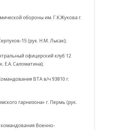
ической обороны им. Г.К.Жукова г.
ерпухов-15 (рук. Н.М. Лысак);
нтральный офицерский клуб 12
. Е.А. Саломатина);
омандования ВТА в/ч 93810 г.
ского гарнизона» г. Пермь (рук.
 командования Военно-