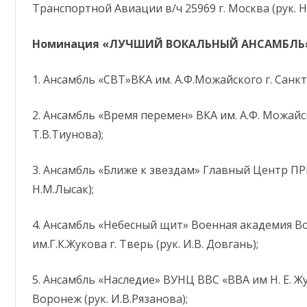
Транспортной Авиации в/ч 25969 г. Москва (рук. Н
Номинация «ЛУЧШИЙ ВОКАЛЬНЫЙ АНСАМБЛЬ
1. Ансамбль «СВТ»ВКА им. А.Ф.Можайского г. Санкт-
2. Ансамбль «Время перемен» ВКА им. А.Ф. Можайск
Т.В.Тиунова);
3. Ансамбль «Ближе к звездам» Главный Центр ПРН 
Н.М.Лысак);
4. Ансамбль «Небесный щит» Военная академия 
им.Г.К.Жукова г. Тверь (рук. И.В. Довгань);
5. Ансамбль «Наследие» ВУНЦ ВВС «ВВА им Н. Е. Жук
Воронеж (рук. И.В.Рязанова);