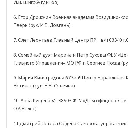
И.В. Шигабутдинов);
6. Егор Дрожжин Военная академия Воздушно-косм
Тверь (рук. И.В. Довгань);
7. Олег Леонтьев Главный Центр ПРН в/ч 03340 г.С
8. Семейный дуэт Марина и Петр Суховы ФБУ «Це
Главного Управления» МО РФ г. Сергиев Посад (рук
9. Мария Виноградова 677-ой Центр Управления К
Ногинск (рук. Н.Н. Соничев);
10. Анна Кущевав/ч 88503 ФГУ «Дом офицеров Перм
О.А.Налет);
11.Дмитрий Погора Ордена Суворова управление