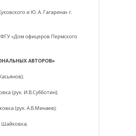
ковского и Ю. А. Гагарина» г.
3 ФГУ «Дом офицеров Пермского
ОНАЛЬНЫХ АВТОРОВ»
Касьянов);
вка (рук. И.В.Субботин);
ковка (рук. А.В.Минаев);
 т Шайковка;