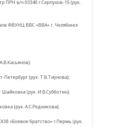
 ПРН в/ч 03340 г.Серпухов-15 (рук.
нов ФВУНЦ ВВС «ВВА» г. Челябинск
А.В.Касьянов);
-Петербург (рук. Т.В.Тиунова);
т Шайковка (рук. И.В.Субботин);
ковка (рук. А.С.Редникова);
ОВ «Боевое братство» г.Пермь (рук.