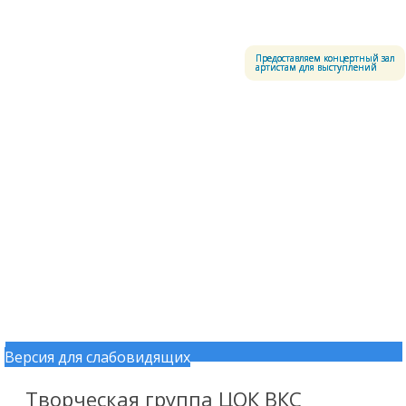
Меню
Центральный офицерский клуб Воздушно-космических сил
Предоставляем концертный зал
артистам для выступлений
Версия для слабовидящих
Перейти к содержимому
Творческая группа ЦОК ВКС