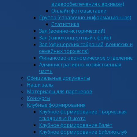
видеообеспечения с архивом)
Онлайн фотовыставки
Группа (справочно-информационная)
Статистика
Зал (военно-исторический)
Зал (киноконцертный с фойе)
Зал (офицерских собраний, воинских и
семейных торжеств)
Финансово-экономическое отделение
Административно-хозяйственная
часть
Официальные документы
Наши залы
Материалы для партнеров
Конкурсы
Клубные формирования
Клубное формирование Творческая
эскадрилья Высота
Клубное формирование Взлёт
Клубное формирование Библиоклуб