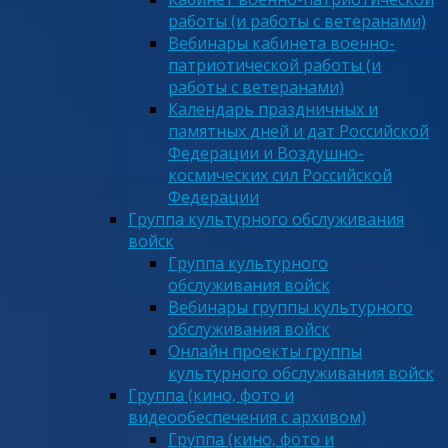
работы (и работы с ветеранами)
Вебинары кабинета военно-
патриотической работы (и
работы с ветеранами)
Календарь праздничных и
памятных дней и дат Российской
Федерации и Воздушно-
космических сил Российской
Федерации
Группа культурного обслуживания
войск
Группа культурного
обслуживания войск
Вебинары группы культурного
обслуживания войск
Онлайн проекты группы
культурного обслуживания войск
Группа (кино, фото и
видеообеспечения с архивом)
Группа (кино, фото и