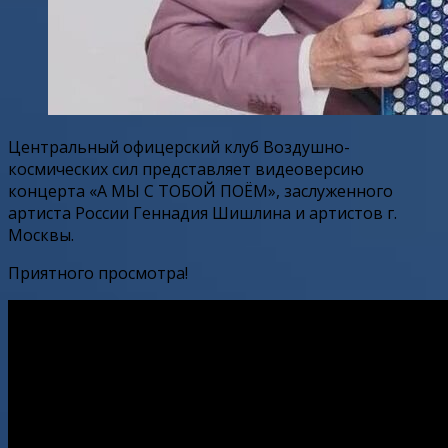
Центральный офицерский клуб Воздушно-
космических сил представляет видеоверсию
концерта «А МЫ С ТОБОЙ ПОЁМ», заслуженного
артиста России Геннадия Шишлина и артистов г.
Москвы.
Приятного просмотра!