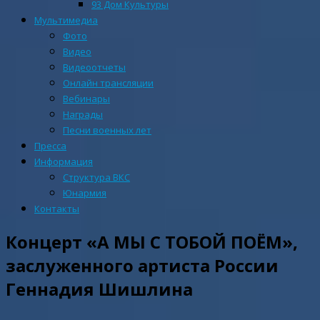
93 Дом Культуры
Мультимедиа
Фото
Видео
Видеоотчеты
Онлайн трансляции
Вебинары
Награды
Песни военных лет
Пресса
Информация
Структура ВКС
Юнармия
Контакты
Концерт «А МЫ С ТОБОЙ ПОЁМ»,
заслуженного артиста России
Геннадия Шишлина