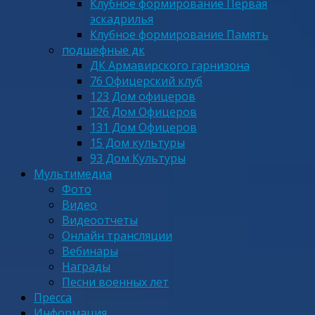
Клубное формирование Первая
эскадрилья
Клубное формирование Память
подшефные дк
ДК Армавирского гарнизона
76 Офицерский клуб
123 Дом офицеров
126 Дом Офицеров
131 Дом Офицеров
15 Дом культуры
93 Дом Культуры
Мультимедиа
Фото
Видео
Видеоотчеты
Онлайн трансляции
Вебинары
Награды
Песни военных лет
Пресса
Информация