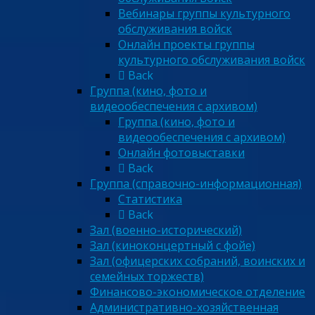
Вебинары группы культурного
обслуживания войск
Онлайн проекты группы
культурного обслуживания войск
Back
Группа (кино, фото и
видеообеспечения с архивом)
Группа (кино, фото и
видеообеспечения с архивом)
Онлайн фотовыставки
Back
Группа (справочно-информационная)
Статистика
Back
Зал (военно-исторический)
Зал (киноконцертный с фойе)
Зал (офицерских собраний, воинских и
семейных торжеств)
Финансово-экономическое отделение
Административно-хозяйственная