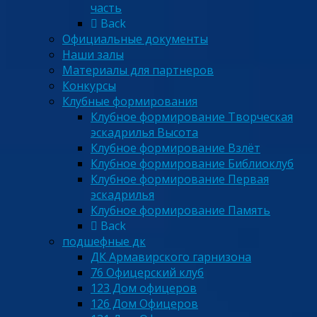
часть
Back
Официальные документы
Наши залы
Материалы для партнеров
Конкурсы
Клубные формирования
Клубное формирование Творческая
эскадрилья Высота
Клубное формирование Взлёт
Клубное формирование Библиоклуб
Клубное формирование Первая
эскадрилья
Клубное формирование Память
Back
подшефные дк
ДК Армавирского гарнизона
76 Офицерский клуб
123 Дом офицеров
126 Дом Офицеров