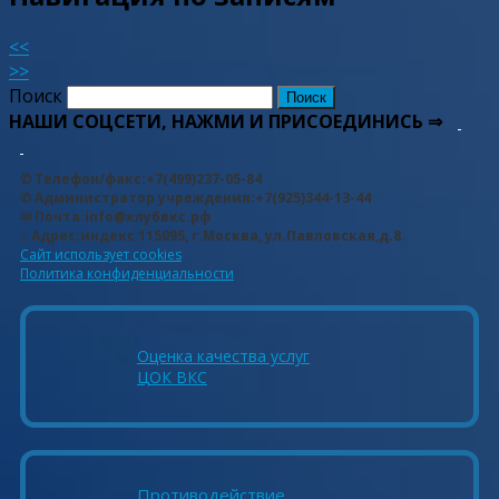
<<
>>
Поиск
НАШИ СОЦСЕТИ, НАЖМИ И ПРИСОЕДИНИСЬ ⇒
✆ Телефон/факс:+7(499)237-05-84
✆ Администратор учреждения:+7(925)344-13-44
✉ Почта:info@клубвкс.рф
⌂ Адрес:индекс 115095, г.Москва, ул.Павловская,д.8.
Сайт использует cookies
Политика конфиденциальности
Оценка качества услуг
ЦОК ВКС
Противодействие