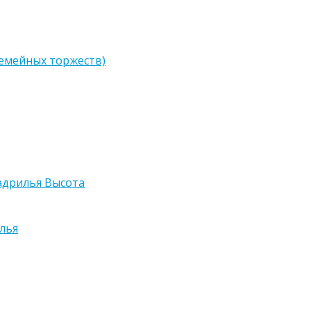
семейных торжеств)
адрилья Высота
лья