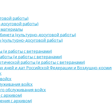
говой работы)
-досуговой работы)
 материалы
бинета (культурно-досуговой работы)
 (культурно-досуговой работы)
 (и работы с ветеранами)
аботы (и работы с ветеранами)
тической работы (и работы с ветеранами)
х дней и дат Российской Федерации и Воздушно-космич
к
 войск
луживания войск
го обслуживания войск
 с архивом)
чения с архивом)