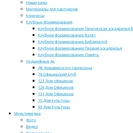
Наши залы
Материалы для партнеров
Конкурсы
Клубные формирования
Клубное формирование Творческая эскадрилья 
Клубное формирование Взлёт
Клубное формирование Библиоклуб
Клубное формирование Первая эскадрилья
Клубное формирование Память
подшефные дк
ДК Армавирского гарнизона
76 Офицерский клуб
123 Дом офицеров
126 Дом Офицеров
131 Дом Офицеров
15 Дом культуры
93 Дом Культуры
Мультимедиа
Фото
Видео