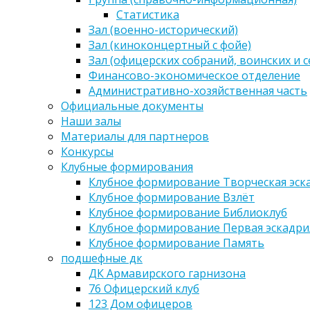
Статистика
Зал (военно-исторический)
Зал (киноконцертный с фойе)
Зал (офицерских собраний, воинских и 
Финансово-экономическое отделение
Административно-хозяйственная часть
Официальные документы
Наши залы
Материалы для партнеров
Конкурсы
Клубные формирования
Клубное формирование Творческая эск
Клубное формирование Взлёт
Клубное формирование Библиоклуб
Клубное формирование Первая эскадри
Клубное формирование Память
подшефные дк
ДК Армавирского гарнизона
76 Офицерский клуб
123 Дом офицеров