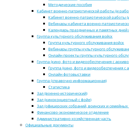
Методические пособия
Кабинет военно-патриотической работы (и рабо
Кабинет военно-патриотической работы (
Вебинары кабинета военно-патриотическо
Календарь праздничных и памятных дней 
Группа культурного обслуживания войск
Группа культурного обслуживания войск
Вебинары группы культурного обслуживан
Онлайн проекты группы культурного обсл
Группа (кино, фото и видеообеспечения с архиво
Группа (кино, фото и видеообеспечения с 
Онлайн фотовыставки
Группа (справочно-информационная)
Статистика
Зал (военно-исторический)
Зал (киноконцертный с фойе)
Зал (офицерских собраний, воинских и семейных
Финансово-экономическое отделение
Административно-хозяйственная часть
Официальные документы