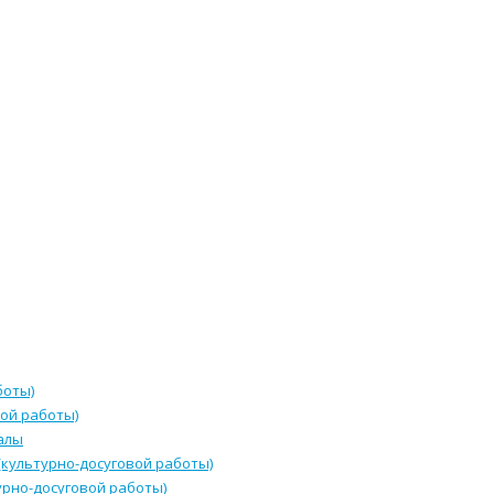
боты)
ой работы)
алы
культурно-досуговой работы)
урно-досуговой работы)