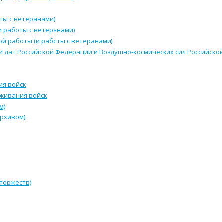
ты с ветеранами)
и работы с ветеранами)
й работы (и работы с ветеранами)
и дат Российской Федерации и Воздушно-космических сил Российск
ия войск
уживания войск
м)
архивом)
 торжеств)