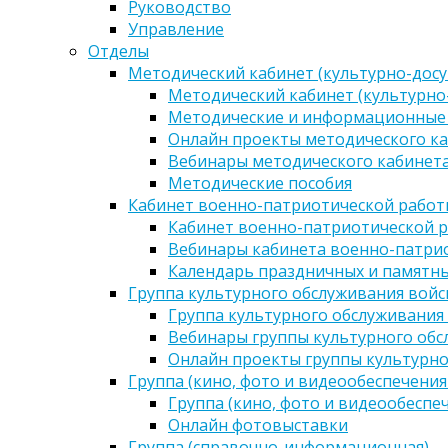
Руководство
Управление
Отделы
Методический кабинет (культурно-досу
Методический кабинет (культурно
Методические и информационные
Онлайн проекты методического ка
Вебинары методического кабинета
Методические пособия
Кабинет военно-патриотической работы
Кабинет военно-патриотической р
Вебинары кабинета военно-патрио
Календарь праздничных и памятны
Группа культурного обслуживания войс
Группа культурного обслуживания
Вебинары группы культурного обс
Онлайн проекты группы культурно
Группа (кино, фото и видеообеспечения
Группа (кино, фото и видеообеспе
Онлайн фотовыставки
Группа (справочно-информационная)