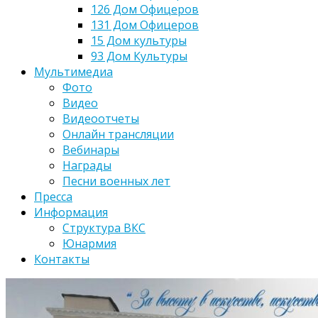
126 Дом Офицеров
131 Дом Офицеров
15 Дом культуры
93 Дом Культуры
Мультимедиа
Фото
Видео
Видеоотчеты
Онлайн трансляции
Вебинары
Награды
Песни военных лет
Пресса
Информация
Структура ВКС
Юнармия
Контакты