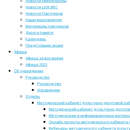
Новости Минобороны
Новости ЦОК ВКС
Новости Партнеров
Наши мероприятия
Материалы партнеров
Дорога памяти
Календарь
Предстоящие акции
Афиша
Афиша за все время
Афиша 2023
Об учреждении
Руководство
Руководство
Управление
Отделы
Методический кабинет (культурно-досуговой ра
Методический кабинет (культурно-досугов
Методические и информационные матери
Онлайн проекты методического кабинета (
Вебинары методического кабинета (культ