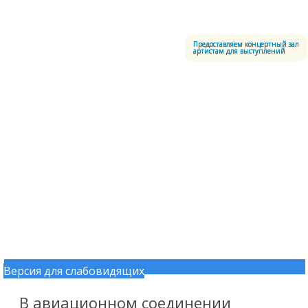
Меню
Центральный офицерский клуб Воздушно-космических сил
Предоставляем концертный зал
артистам для выступлений
Версия для слабовидящих
Перейти к содержимому
В авиационном соединении