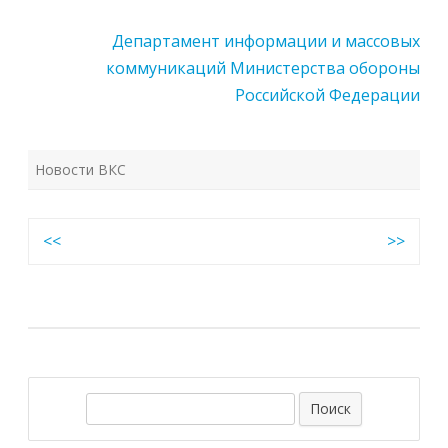
Департамент информации и массовых
коммуникаций Министерства обороны
Российской Федерации
Новости ВКС
Навигация
<<
>>
по
записям
П
о