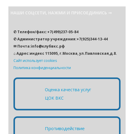
и
с
НАШИ СОЦСЕТИ, НАЖМИ И ПРИСОЕДИНИСЬ ⇒
к
✆ Телефон/факс:+7(499)237-05-84
✆ Администратор учреждения:+7(925)344-13-44
✉ Почта:info@клубвкс.рф
⌂ Адрес:индекс 115095, г.Москва, ул.Павловская,д.8.
Сайт использует cookies
Политика конфиденциальности
Оценка качества услуг
ЦОК ВКС
Противодействие