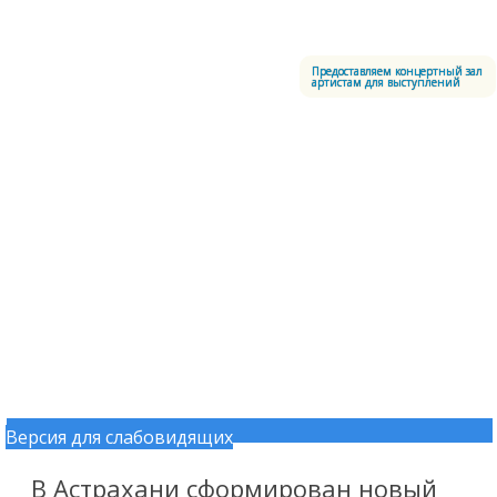
Меню
Центральный офицерский клуб Воздушно-космических сил
Предоставляем концертный зал
артистам для выступлений
Версия для слабовидящих
Перейти к содержимому
В Астрахани сформирован новый