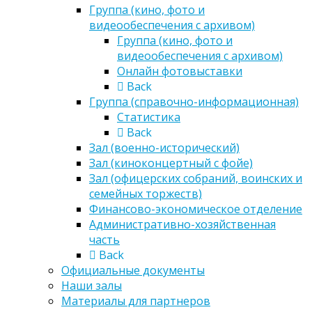
Группа (кино, фото и
видеообеспечения с архивом)
Группа (кино, фото и
видеообеспечения с архивом)
Онлайн фотовыставки
Back
Группа (справочно-информационная)
Статистика
Back
Зал (военно-исторический)
Зал (киноконцертный с фойе)
Зал (офицерских собраний, воинских и
семейных торжеств)
Финансово-экономическое отделение
Административно-хозяйственная
часть
Back
Официальные документы
Наши залы
Материалы для партнеров