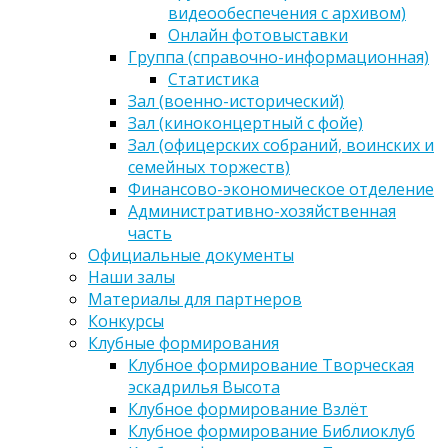
видеообеспечения с архивом)
Онлайн фотовыставки
Группа (справочно-информационная)
Статистика
Зал (военно-исторический)
Зал (киноконцертный с фойе)
Зал (офицерских собраний, воинских и
семейных торжеств)
Финансово-экономическое отделение
Административно-хозяйственная
часть
Официальные документы
Наши залы
Материалы для партнеров
Конкурсы
Клубные формирования
Клубное формирование Творческая
эскадрилья Высота
Клубное формирование Взлёт
Клубное формирование Библиоклуб