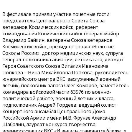
В фестивале приняли участие почетные гости
председатель Центрального Совета Союза
ветеранов Космических войск, референт
командования Космических войск генерал-майор
Владимир Байкин, ветераны Союза ветеранов
Космических войск, президент фонда «Золотые
Соколы России», доктор медицинских наук, супруга
генерал-полковника авиации, лётчика аса, дважды
Героя Советского Союза Виталия Ивановича
Попкова – Нина Михайловна Попкова, руководитель
юнармейского центра ВКС, заслуженный военный
летчик, полковник запаса Олег Комаров, заместитель
командира войсковой части 63576 по военно-
политической работе, военный летчик 2 класса,
подполковник Андрей Гордеев, ведущий солист
концертного ансамбля Центрального Дома
Российской Армии имени М.В. Фрунзе Александр
Шабалин, лауреат конкурса творчества
военнослужащих ВКС «И звезды становятся ближе…»,