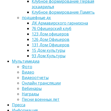
Клубное формирование Первая
эскадрилья
Клубное формирование Память
подшефные дк
ДК Армавирского гарнизона
76 Офицерский клуб
123 Дом офицеров
126 Дом Офицеров
131 Дом Офицеров
15 Дом культуры
93 Дом Культуры
Мультимедиа
Фото
Видео
Видеоотчеты
Онлайн трансляции
Вебинары
Награды
Песни военных лет
Пресса
Информация