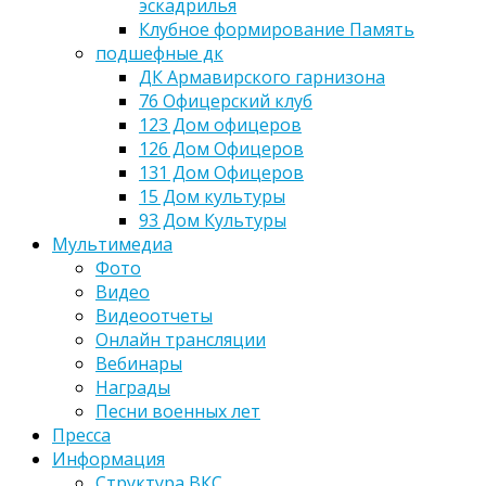
эскадрилья
Клубное формирование Память
подшефные дк
ДК Армавирского гарнизона
76 Офицерский клуб
123 Дом офицеров
126 Дом Офицеров
131 Дом Офицеров
15 Дом культуры
93 Дом Культуры
Мультимедиа
Фото
Видео
Видеоотчеты
Онлайн трансляции
Вебинары
Награды
Песни военных лет
Пресса
Информация
Структура ВКС