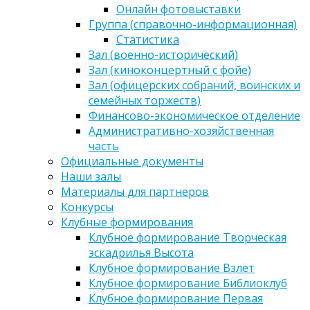
Онлайн фотовыставки
Группа (справочно-информационная)
Статистика
Зал (военно-исторический)
Зал (киноконцертный с фойе)
Зал (офицерских собраний, воинских и
семейных торжеств)
Финансово-экономическое отделение
Административно-хозяйственная
часть
Официальные документы
Наши залы
Материалы для партнеров
Конкурсы
Клубные формирования
Клубное формирование Творческая
эскадрилья Высота
Клубное формирование Взлёт
Клубное формирование Библиоклуб
Клубное формирование Первая