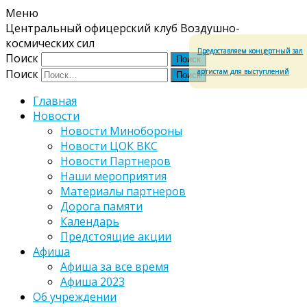
Меню
Центральный офицерский клуб Воздушно-
космических сил
Предоставляем концертный зал
Поиск
артистам для выступлений
Поиск
Главная
Новости
Новости Минобороны
Новости ЦОК ВКС
Новости Партнеров
Наши мероприятия
Материалы партнеров
Дорога памяти
Календарь
Предстоящие акции
Афиша
Афиша за все время
Афиша 2023
Об учреждении