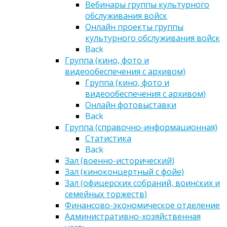
Вебинары группы культурного
обслуживания войск
Онлайн проекты группы
культурного обслуживания войск
Back
Группа (кино, фото и
видеообеспечения с архивом)
Группа (кино, фото и
видеообеспечения с архивом)
Онлайн фотовыставки
Back
Группа (справочно-информационная)
Статистика
Back
Зал (военно-исторический)
Зал (киноконцертный с фойе)
Зал (офицерских собраний, воинских и
семейных торжеств)
Финансово-экономическое отделение
Административно-хозяйственная