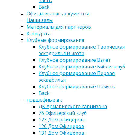
часть
Back
Официальные документы
Наши залы
Материалы для партнеров
Конкурсы
Клубные формирования
Клубное формирование Творческая
эскадрилья Высота
Клубное формирование Взлёт
Клубное формирование Библиоклуб
Клубное формирование Первая
эскадрилья
Клубное формирование Память
Back
подшефные дк
ДК Армавирского гарнизона
76 Офицерский клуб
123 Дом офицеров
126 Дом Офицеров
131 Дом Офицеров