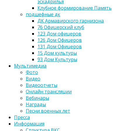
эскадрилья
Клубное формирование Память
подшефные дк
ДК Армавирского гарнизона
76 Офицерский клуб
123 Дом офицеров
126 Дом Офицеров
131 Дом Офицеров
15 Дом культуры
93 Дом Культуры
Мультимедиа
Фото
Видео
Видеоотчеты
Онлайн трансляции
Вебинары
Награды
Песни военных лет
Пресса
Информация
Структура ВКС