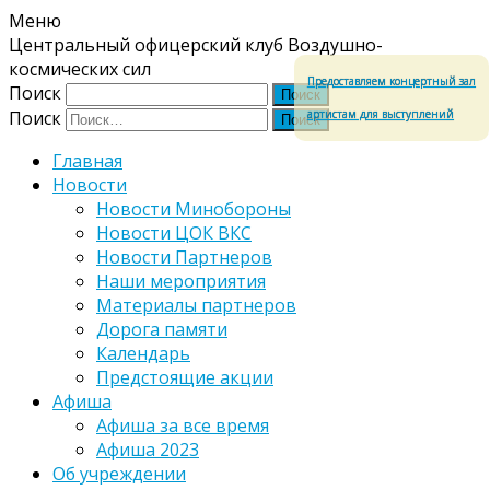
Меню
Центральный офицерский клуб Воздушно-
космических сил
Предоставляем концертный зал
Поиск
артистам для выступлений
Поиск
Главная
Новости
Новости Минобороны
Новости ЦОК ВКС
Новости Партнеров
Наши мероприятия
Материалы партнеров
Дорога памяти
Календарь
Предстоящие акции
Афиша
Афиша за все время
Афиша 2023
Об учреждении