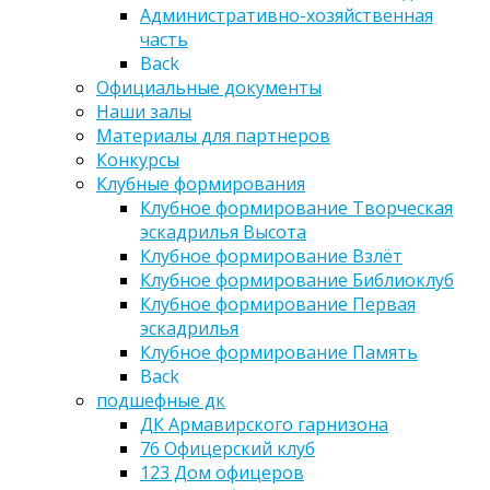
Административно-хозяйственная
часть
Back
Официальные документы
Наши залы
Материалы для партнеров
Конкурсы
Клубные формирования
Клубное формирование Творческая
эскадрилья Высота
Клубное формирование Взлёт
Клубное формирование Библиоклуб
Клубное формирование Первая
эскадрилья
Клубное формирование Память
Back
подшефные дк
ДК Армавирского гарнизона
76 Офицерский клуб
123 Дом офицеров