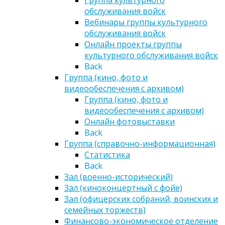
Группа культурного
обслуживания войск
Вебинары группы культурного
обслуживания войск
Онлайн проекты группы
культурного обслуживания войск
Back
Группа (кино, фото и
видеообеспечения с архивом)
Группа (кино, фото и
видеообеспечения с архивом)
Онлайн фотовыставки
Back
Группа (справочно-информационная)
Статистика
Back
Зал (военно-исторический)
Зал (киноконцертный с фойе)
Зал (офицерских собраний, воинских и
семейных торжеств)
Финансово-экономическое отделение