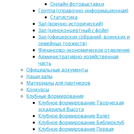
Онлайн фотовыставки
Группа (справочно-информационная)
Статистика
Зал (военно-исторический)
Зал (киноконцертный с фойе)
Зал (офицерских собраний, воинских и
семейных торжеств)
Финансово-экономическое отделение
Административно-хозяйственная
часть
Официальные документы
Наши залы
Материалы для партнеров
Конкурсы
Клубные формирования
Клубное формирование Творческая
эскадрилья Высота
Клубное формирование Взлёт
Клубное формирование Библиоклуб
Клубное формирование Первая