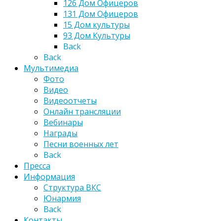
126 Дом Офицеров
131 Дом Офицеров
15 Дом культуры
93 Дом Культуры
Back
Back
Мультимедиа
Фото
Видео
Видеоотчеты
Онлайн трансляции
Вебинары
Награды
Песни военных лет
Back
Пресса
Информация
Структура ВКС
Юнармия
Back
Контакты