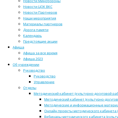
Новости Минобороны
Новости ЦОК ВКС
Новости Партнеров
Наши мероприятия
Материалы партнеров
Дорога памяти
Календарь
Предстоящие акции
Афиша
Афиша за все время
Афиша 2023
Об учреждении
Руководство
Руководство
Управление
Отделы
Методический кабинет (культурно-досуговой ра
Методический кабинет (культурно-досугов
Методические и информационные матери
Онлайн проекты методического кабинета (
Вебинары методического кабинета (культ