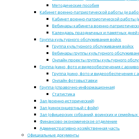
Методические пособия
Кабинет военно-патриотической работы (и рабо
Кабинет военно-патриотической работы (
Вебинары кабинета военно-патриотическо
Календарь праздничных и памятных дней 
Группа культурного обслуживания войск
Группа культурного обслуживания войск
Вебинары группы культурного обслуживан
Онлайн проекты группы культурного обсл
Группа (кино, фото и видеообеспечения с архиво
Группа (кино, фото и видеообеспечения с 
Онлайн фотовыставки
Группа (справочно-информационная)
Статистика
Зал (военно-исторический)
Зал (киноконцертный с фойе)
Зал (офицерских собраний, воинских и семейных
Финансово-экономическое отделение
Административно-хозяйственная часть
Официальные документы