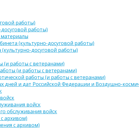
говой работы)
-досуговой работы)
 материалы
бинета (культурно-досуговой работы)
 (культурно-досуговой работы)
 (и работы с ветеранами)
аботы (и работы с ветеранами)
тической работы (и работы с ветеранами)
х дней и дат Российской Федерации и Воздушно-космич
к
 войск
луживания войск
го обслуживания войск
 с архивом)
чения с архивом)