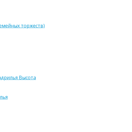
семейных торжеств)
адрилья Высота
лья