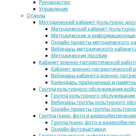
Руководство
Управление
Отделы
Методический кабинет (культурно-досу
Методический кабинет (культурно
Методические и информационные
Онлайн проекты методического ка
Вебинары методического кабинета
Методические пособия
Кабинет военно-патриотической работы
Кабинет военно-патриотической р
Вебинары кабинета военно-патрио
Календарь праздничных и памятны
Группа культурного обслуживания войс
Группа культурного обслуживания
Вебинары группы культурного обс
Онлайн проекты группы культурно
Группа (кино, фото и видеообеспечения
Группа (кино, фото и видеообеспе
Онлайн фотовыставки
Группа (справочно-информационная)