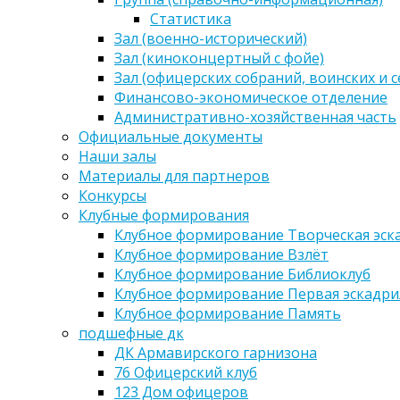
Статистика
Зал (военно-исторический)
Зал (киноконцертный с фойе)
Зал (офицерских собраний, воинских и 
Финансово-экономическое отделение
Административно-хозяйственная часть
Официальные документы
Наши залы
Материалы для партнеров
Конкурсы
Клубные формирования
Клубное формирование Творческая эск
Клубное формирование Взлёт
Клубное формирование Библиоклуб
Клубное формирование Первая эскадри
Клубное формирование Память
подшефные дк
ДК Армавирского гарнизона
76 Офицерский клуб
123 Дом офицеров