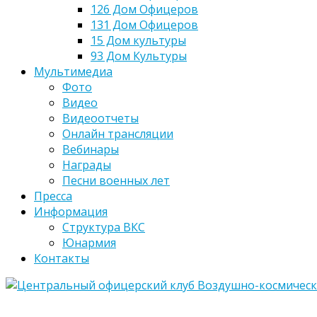
126 Дом Офицеров
131 Дом Офицеров
15 Дом культуры
93 Дом Культуры
Мультимедиа
Фото
Видео
Видеоотчеты
Онлайн трансляции
Вебинары
Награды
Песни военных лет
Пресса
Информация
Структура ВКС
Юнармия
Контакты