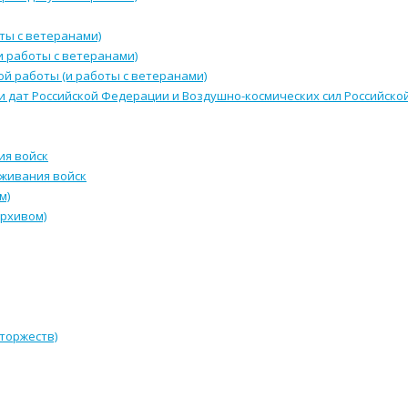
ты с ветеранами)
и работы с ветеранами)
й работы (и работы с ветеранами)
и дат Российской Федерации и Воздушно-космических сил Российск
ия войск
уживания войск
м)
архивом)
 торжеств)