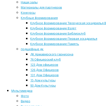
Наши залы
Материалы для партнеров
Конкурсы
Клубные формирования
Клубное формирование Творческая эскадрилья 
Клубное формирование Взлёт
Клубное формирование Библиоклуб
Клубное формирование Первая эскадрилья
Клубное формирование Память
подшефные дк
ДК Армавирского гарнизона
76 Офицерский клуб
123 Дом офицеров
126 Дом Офицеров
131 Дом Офицеров
15 Дом культуры
93 Дом Культуры
Мультимедиа
Фото
Видео