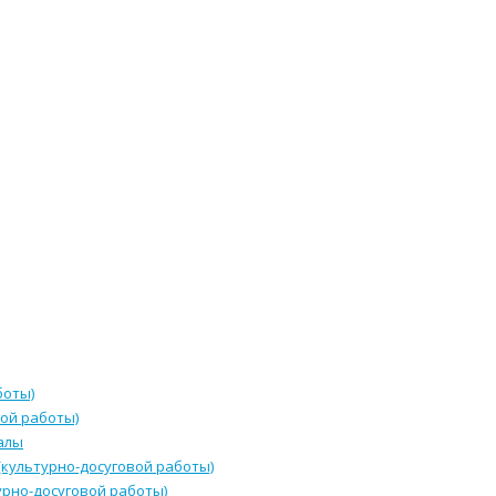
боты)
ой работы)
алы
культурно-досуговой работы)
урно-досуговой работы)