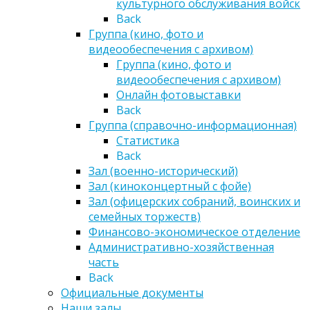
культурного обслуживания войск
Back
Группа (кино, фото и
видеообеспечения с архивом)
Группа (кино, фото и
видеообеспечения с архивом)
Онлайн фотовыставки
Back
Группа (справочно-информационная)
Статистика
Back
Зал (военно-исторический)
Зал (киноконцертный с фойе)
Зал (офицерских собраний, воинских и
семейных торжеств)
Финансово-экономическое отделение
Административно-хозяйственная
часть
Back
Официальные документы
Наши залы