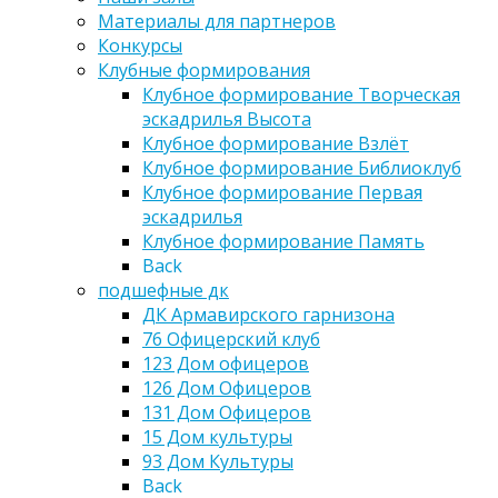
Материалы для партнеров
Конкурсы
Клубные формирования
Клубное формирование Творческая
эскадрилья Высота
Клубное формирование Взлёт
Клубное формирование Библиоклуб
Клубное формирование Первая
эскадрилья
Клубное формирование Память
Back
подшефные дк
ДК Армавирского гарнизона
76 Офицерский клуб
123 Дом офицеров
126 Дом Офицеров
131 Дом Офицеров
15 Дом культуры
93 Дом Культуры
Back