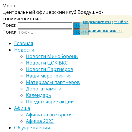
Меню
Центральный офицерский клуб Воздушно-
космических сил
Предоставляем концертный зал
Поиск
артистам для выступлений
Поиск
Главная
Новости
Новости Минобороны
Новости ЦОК ВКС
Новости Партнеров
Наши мероприятия
Материалы партнеров
Дорога памяти
Календарь
Предстоящие акции
Афиша
Афиша за все время
Афиша 2023
Об учреждении