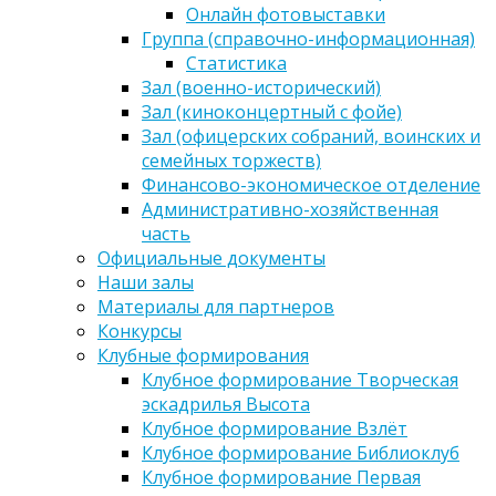
Онлайн фотовыставки
Группа (справочно-информационная)
Статистика
Зал (военно-исторический)
Зал (киноконцертный с фойе)
Зал (офицерских собраний, воинских и
семейных торжеств)
Финансово-экономическое отделение
Административно-хозяйственная
часть
Официальные документы
Наши залы
Материалы для партнеров
Конкурсы
Клубные формирования
Клубное формирование Творческая
эскадрилья Высота
Клубное формирование Взлёт
Клубное формирование Библиоклуб
Клубное формирование Первая