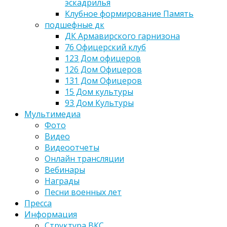
эскадрилья
Клубное формирование Память
подшефные дк
ДК Армавирского гарнизона
76 Офицерский клуб
123 Дом офицеров
126 Дом Офицеров
131 Дом Офицеров
15 Дом культуры
93 Дом Культуры
Мультимедиа
Фото
Видео
Видеоотчеты
Онлайн трансляции
Вебинары
Награды
Песни военных лет
Пресса
Информация
Структура ВКС