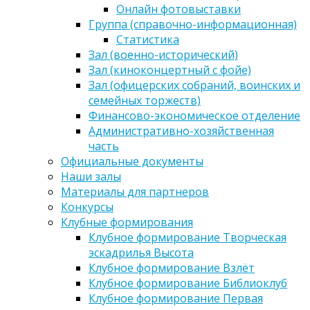
Онлайн фотовыставки
Группа (справочно-информационная)
Статистика
Зал (военно-исторический)
Зал (киноконцертный с фойе)
Зал (офицерских собраний, воинских и
семейных торжеств)
Финансово-экономическое отделение
Административно-хозяйственная
часть
Официальные документы
Наши залы
Материалы для партнеров
Конкурсы
Клубные формирования
Клубное формирование Творческая
эскадрилья Высота
Клубное формирование Взлёт
Клубное формирование Библиоклуб
Клубное формирование Первая