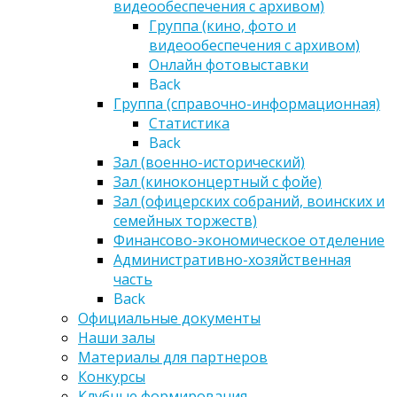
видеообеспечения с архивом)
Группа (кино, фото и
видеообеспечения с архивом)
Онлайн фотовыставки
Back
Группа (справочно-информационная)
Статистика
Back
Зал (военно-исторический)
Зал (киноконцертный с фойе)
Зал (офицерских собраний, воинских и
семейных торжеств)
Финансово-экономическое отделение
Административно-хозяйственная
часть
Back
Официальные документы
Наши залы
Материалы для партнеров
Конкурсы
Клубные формирования