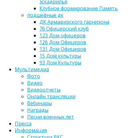
эскадрилья
Клубное формирование Память
подшефные дк
ДК Армавирского гарнизона
76 Офицерский клуб
123 Дом офицеров
126 Дом Офицеров
131 Дом Офицеров
15 Дом культуры
93 Дом Культуры
Мультимедиа
Фото
Видео
Видеоотчеты
Онлайн трансляции
Вебинары
Награды
Песни военных лет
Пресса
Информация
Структура ВКС