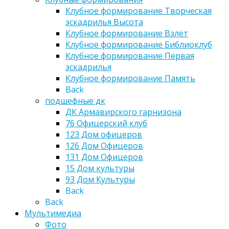
Клубное формирование Творческая
эскадрилья Высота
Клубное формирование Взлёт
Клубное формирование Библиоклуб
Клубное формирование Первая
эскадрилья
Клубное формирование Память
Back
подшефные дк
ДК Армавирского гарнизона
76 Офицерский клуб
123 Дом офицеров
126 Дом Офицеров
131 Дом Офицеров
15 Дом культуры
93 Дом Культуры
Back
Back
Мультимедиа
Фото