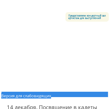
Меню
Центральный офицерский клуб Воздушно-космических сил
Предоставляем концертный зал
артистам для выступлений
Версия для слабовидящих
Перейти к содержимому
14 декабря. Посвящение в кадеты