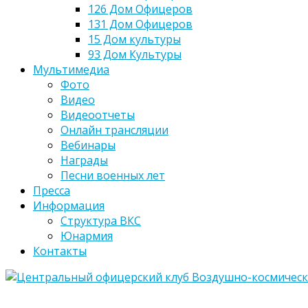
126 Дом Офицеров
131 Дом Офицеров
15 Дом культуры
93 Дом Культуры
Мультимедиа
Фото
Видео
Видеоотчеты
Онлайн трансляции
Вебинары
Награды
Песни военных лет
Пресса
Информация
Структура ВКС
Юнармия
Контакты