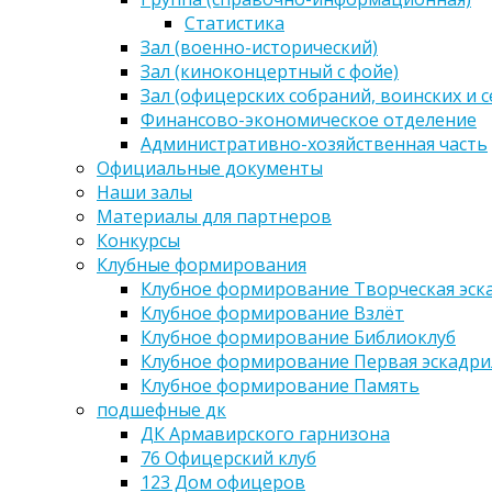
Статистика
Зал (военно-исторический)
Зал (киноконцертный с фойе)
Зал (офицерских собраний, воинских и 
Финансово-экономическое отделение
Административно-хозяйственная часть
Официальные документы
Наши залы
Материалы для партнеров
Конкурсы
Клубные формирования
Клубное формирование Творческая эск
Клубное формирование Взлёт
Клубное формирование Библиоклуб
Клубное формирование Первая эскадри
Клубное формирование Память
подшефные дк
ДК Армавирского гарнизона
76 Офицерский клуб
123 Дом офицеров