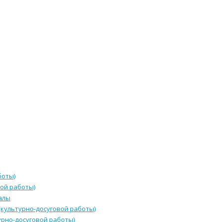
боты)
ой работы)
алы
культурно-досуговой работы)
урно-досуговой работы)