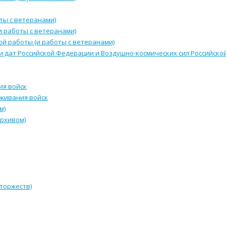
ты с ветеранами)
и работы с ветеранами)
й работы (и работы с ветеранами)
и дат Российской Федерации и Воздушно-космических сил Российск
ия войск
уживания войск
м)
архивом)
 торжеств)