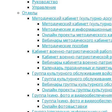
Руководство
Управление
Отделы
Методический кабинет (культурно-досу
Методический кабинет (культурно
Методические и информационные
Онлайн проекты методического ка
Вебинары методического кабинета
Методические пособия
Кабинет военно-патриотической работы
Кабинет военно-патриотической р
Вебинары кабинета военно-патрио
Календарь праздничных и памятны
Группа культурного обслуживания войс
Группа культурного обслуживания
Вебинары группы культурного обс
Онлайн проекты группы культурно
Группа (кино, фото и видеообеспечения
Группа (кино, фото и видеообеспе
Онлайн фотовыставки
Группа (справочно-информационная)