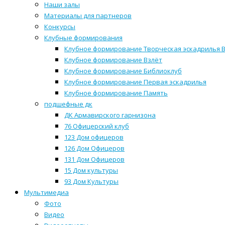
Наши залы
Материалы для партнеров
Конкурсы
Клубные формирования
Клубное формирование Творческая эскадрилья 
Клубное формирование Взлёт
Клубное формирование Библиоклуб
Клубное формирование Первая эскадрилья
Клубное формирование Память
подшефные дк
ДК Армавирского гарнизона
76 Офицерский клуб
123 Дом офицеров
126 Дом Офицеров
131 Дом Офицеров
15 Дом культуры
93 Дом Культуры
Мультимедиа
Фото
Видео