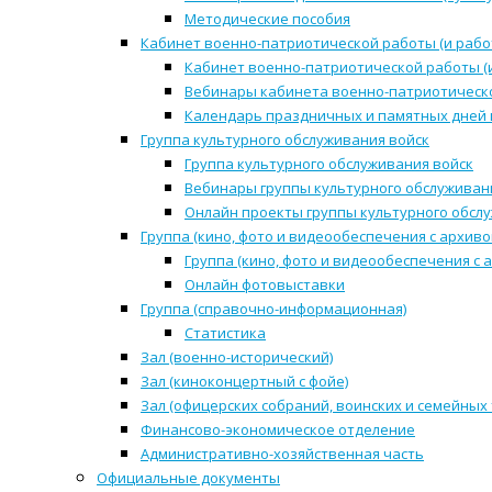
Методические пособия
Кабинет военно-патриотической работы (и рабо
Кабинет военно-патриотической работы (
Вебинары кабинета военно-патриотическо
Календарь праздничных и памятных дней 
Группа культурного обслуживания войск
Группа культурного обслуживания войск
Вебинары группы культурного обслуживан
Онлайн проекты группы культурного обсл
Группа (кино, фото и видеообеспечения с архиво
Группа (кино, фото и видеообеспечения с 
Онлайн фотовыставки
Группа (справочно-информационная)
Статистика
Зал (военно-исторический)
Зал (киноконцертный с фойе)
Зал (офицерских собраний, воинских и семейных
Финансово-экономическое отделение
Административно-хозяйственная часть
Официальные документы