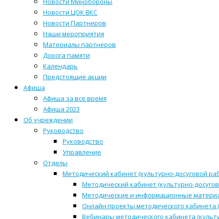
Новости Минобороны
Новости ЦОК ВКС
Новости Партнеров
Наши мероприятия
Материалы партнеров
Дорога памяти
Календарь
Предстоящие акции
Афиша
Афиша за все время
Афиша 2023
Об учреждении
Руководство
Руководство
Управление
Отделы
Методический кабинет (культурно-досуговой ра
Методический кабинет (культурно-досугов
Методические и информационные матери
Онлайн проекты методического кабинета (
Вебинары методического кабинета (культ