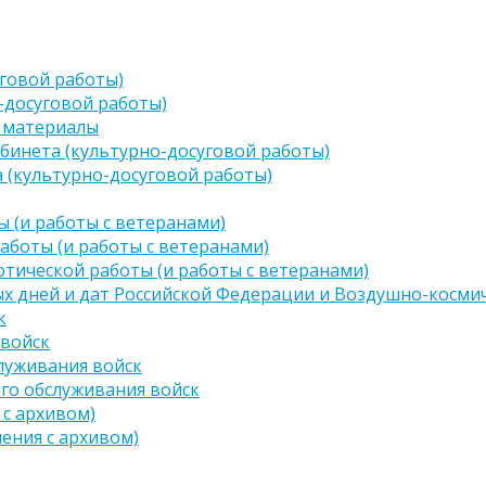
говой работы)
-досуговой работы)
 материалы
бинета (культурно-досуговой работы)
 (культурно-досуговой работы)
 (и работы с ветеранами)
аботы (и работы с ветеранами)
тической работы (и работы с ветеранами)
х дней и дат Российской Федерации и Воздушно-космич
к
 войск
луживания войск
го обслуживания войск
 с архивом)
чения с архивом)