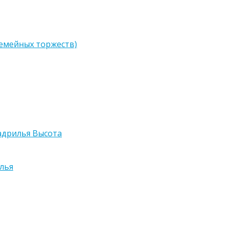
семейных торжеств)
адрилья Высота
лья