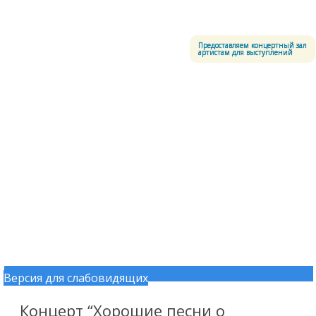
Меню
Центральный офицерский клуб Воздушно-космических сил
Предоставляем концертный зал
артистам для выступлений
Версия для слабовидящих
Перейти к содержимому
Концерт “Хорошие песни о