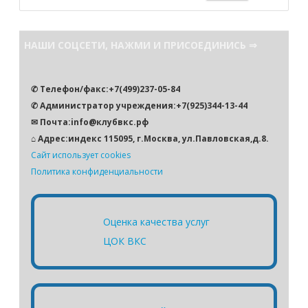
о
и
с
НАШИ СОЦСЕТИ, НАЖМИ И ПРИСОЕДИНИСЬ ⇒
к
✆ Телефон/факс:+7(499)237-05-84
✆ Администратор учреждения:+7(925)344-13-44
✉ Почта:info@клубвкс.рф
⌂ Адрес:индекс 115095, г.Москва, ул.Павловская,д.8.
Сайт использует cookies
Политика конфиденциальности
Оценка качества услуг
ЦОК ВКС