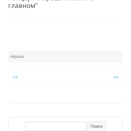
главном”
Афиша
Навигация
<<
>>
по
записям
П