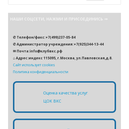
о
и
с
НАШИ СОЦСЕТИ, НАЖМИ И ПРИСОЕДИНИСЬ ⇒
к
✆ Телефон/факс:+7(499)237-05-84
✆ Администратор учреждения:+7(925)344-13-44
✉ Почта:info@клубвкс.рф
⌂ Адрес:индекс 115095, г.Москва, ул.Павловская,д.8.
Сайт использует cookies
Политика конфиденциальности
Оценка качества услуг
ЦОК ВКС