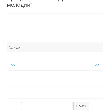
мелодии”
Афиша
Навигация
<<
>>
по
записям
П