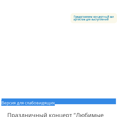
Меню
Центральный офицерский клуб Воздушно-космических сил
Предоставляем концертный зал
артистам для выступлений
Версия для слабовидящих
Перейти к содержимому
Праздничный концерт “Любимые