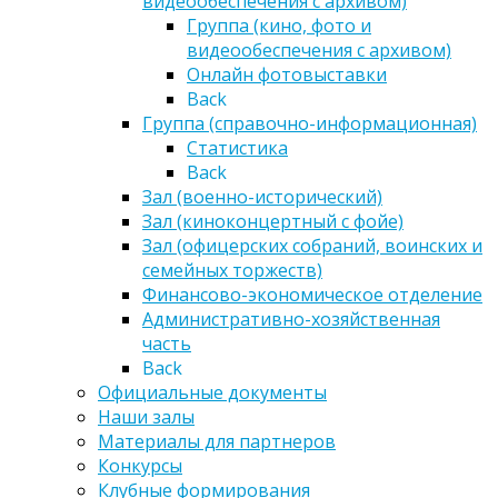
видеообеспечения с архивом)
Группа (кино, фото и
видеообеспечения с архивом)
Онлайн фотовыставки
Back
Группа (справочно-информационная)
Статистика
Back
Зал (военно-исторический)
Зал (киноконцертный с фойе)
Зал (офицерских собраний, воинских и
семейных торжеств)
Финансово-экономическое отделение
Административно-хозяйственная
часть
Back
Официальные документы
Наши залы
Материалы для партнеров
Конкурсы
Клубные формирования