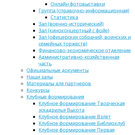
Онлайн фотовыставки
Группа (справочно-информационная)
Статистика
Зал (военно-исторический)
Зал (киноконцертный с фойе)
Зал (офицерских собраний, воинских и
семейных торжеств)
Финансово-экономическое отделение
Административно-хозяйственная
часть
Официальные документы
Наши залы
Материалы для партнеров
Конкурсы
Клубные формирования
Клубное формирование Творческая
эскадрилья Высота
Клубное формирование Взлёт
Клубное формирование Библиоклуб
Клубное формирование Первая