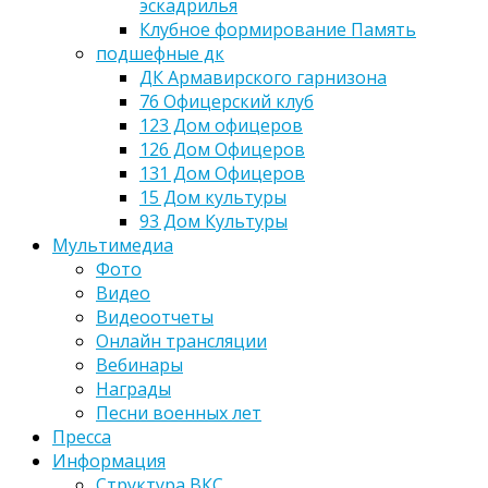
эскадрилья
Клубное формирование Память
подшефные дк
ДК Армавирского гарнизона
76 Офицерский клуб
123 Дом офицеров
126 Дом Офицеров
131 Дом Офицеров
15 Дом культуры
93 Дом Культуры
Мультимедиа
Фото
Видео
Видеоотчеты
Онлайн трансляции
Вебинары
Награды
Песни военных лет
Пресса
Информация
Структура ВКС