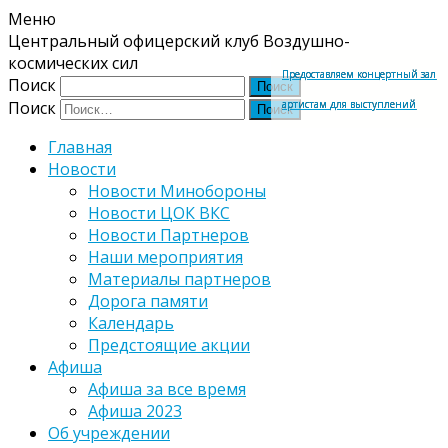
Меню
Центральный офицерский клуб Воздушно-
космических сил
Предоставляем концертный зал
Поиск
артистам для выступлений
Поиск
Главная
Новости
Новости Минобороны
Новости ЦОК ВКС
Новости Партнеров
Наши мероприятия
Материалы партнеров
Дорога памяти
Календарь
Предстоящие акции
Афиша
Афиша за все время
Афиша 2023
Об учреждении