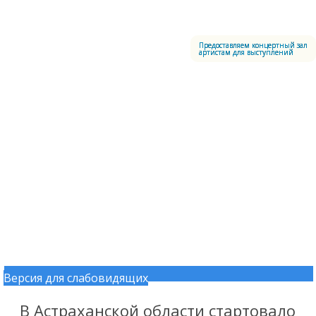
Меню
Центральный офицерский клуб Воздушно-космических сил
Предоставляем концертный зал
артистам для выступлений
Версия для слабовидящих
Перейти к содержимому
В Астраханской области стартовало