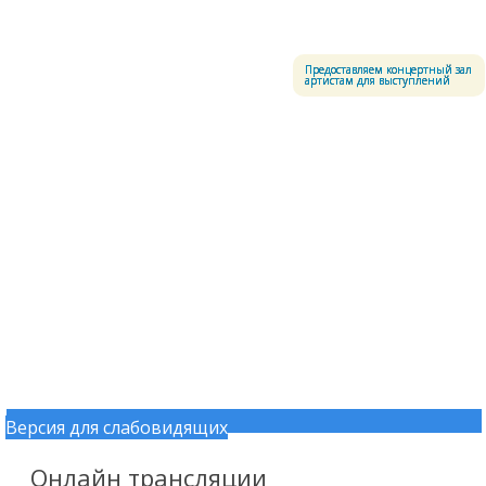
Меню
Центральный офицерский клуб Воздушно-космических сил
Предоставляем концертный зал
артистам для выступлений
Версия для слабовидящих
Перейти к содержимому
Онлайн трансляции