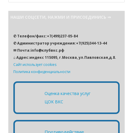
и
с
НАШИ СОЦСЕТИ, НАЖМИ И ПРИСОЕДИНИСЬ ⇒
к
✆ Телефон/факс:+7(499)237-05-84
✆ Администратор учреждения:+7(925)344-13-44
✉ Почта:info@клубвкс.рф
⌂ Адрес:индекс 115095, г.Москва, ул.Павловская,д.8.
Сайт использует cookies
Политика конфиденциальности
Оценка качества услуг
ЦОК ВКС
Противодействие