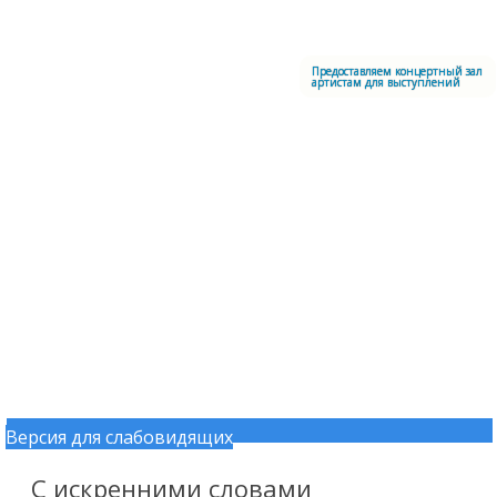
Меню
Центральный офицерский клуб Воздушно-космических сил
Предоставляем концертный зал
артистам для выступлений
Версия для слабовидящих
Перейти к содержимому
С искренними словами