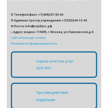
к
✆ Телефон/факс:+7(499)237-05-84
✆ Администратор учреждения:+7(925)344-13-44
✉ Почта:info@клубвкс.рф
⌂ Адрес:индекс 115095, г.Москва, ул.Павловская,д.8.
Сайт использует cookies
Политика конфиденциальности
Оценка качества услуг
ЦОК ВКС
Противодействие
коррупции