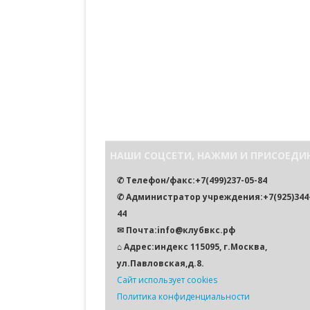
ДОРОГА ПАМЯТИ
КАЛЕНДАРЬ
ПРЕДСТОЯЩИЕ АКЦИИ
НАШИ СОЦСЕТИ, НАЖМИ И ПРИСОЕДИ
✆ Телефон/факс:+7(499)237-05-84
✆ Администратор учреждения:+7(925)344-
44
✉ Почта:info@клубвкс.рф
⌂ Адрес:индекс 115095, г.Москва,
ул.Павловская,д.8.
Сайт использует cookies
Политика конфиденциальности