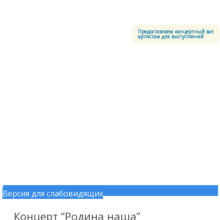
Меню
Центральный офицерский клуб Воздушно-космических сил
Предоставляем концертный зал
артистам для выступлений
Версия для слабовидящих
Перейти к содержимому
Концерт “Родина наша”