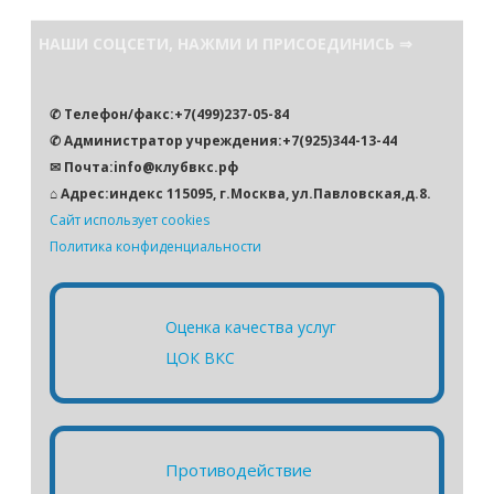
и
с
НАШИ СОЦСЕТИ, НАЖМИ И ПРИСОЕДИНИСЬ ⇒
к
✆ Телефон/факс:+7(499)237-05-84
✆ Администратор учреждения:+7(925)344-13-44
✉ Почта:info@клубвкс.рф
⌂ Адрес:индекс 115095, г.Москва, ул.Павловская,д.8.
Сайт использует cookies
Политика конфиденциальности
Оценка качества услуг
ЦОК ВКС
Противодействие