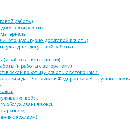
говой работы)
-досуговой работы)
 материалы
бинета (культурно-досуговой работы)
 (культурно-досуговой работы)
 (и работы с ветеранами)
аботы (и работы с ветеранами)
тической работы (и работы с ветеранами)
х дней и дат Российской Федерации и Воздушно-космич
к
 войск
луживания войск
го обслуживания войск
 с архивом)
чения с архивом)