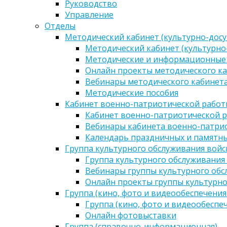
Руководство
Управление
Отделы
Методический кабинет (культурно-досу
Методический кабинет (культурно
Методические и информационные
Онлайн проекты методического ка
Вебинары методического кабинета
Методические пособия
Кабинет военно-патриотической работы
Кабинет военно-патриотической р
Вебинары кабинета военно-патрио
Календарь праздничных и памятны
Группа культурного обслуживания войс
Группа культурного обслуживания
Вебинары группы культурного обс
Онлайн проекты группы культурно
Группа (кино, фото и видеообеспечения
Группа (кино, фото и видеообеспе
Онлайн фотовыставки
Группа (справочно-информационная)