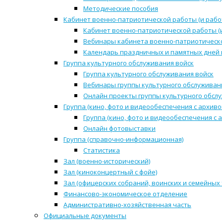
Методические пособия
Кабинет военно-патриотической работы (и рабо
Кабинет военно-патриотической работы (
Вебинары кабинета военно-патриотическо
Календарь праздничных и памятных дней 
Группа культурного обслуживания войск
Группа культурного обслуживания войск
Вебинары группы культурного обслуживан
Онлайн проекты группы культурного обсл
Группа (кино, фото и видеообеспечения с архиво
Группа (кино, фото и видеообеспечения с 
Онлайн фотовыставки
Группа (справочно-информационная)
Статистика
Зал (военно-исторический)
Зал (киноконцертный с фойе)
Зал (офицерских собраний, воинских и семейных
Финансово-экономическое отделение
Административно-хозяйственная часть
Официальные документы