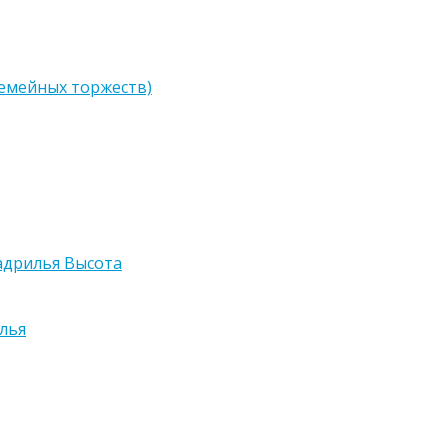
семейных торжеств)
адрилья Высота
лья