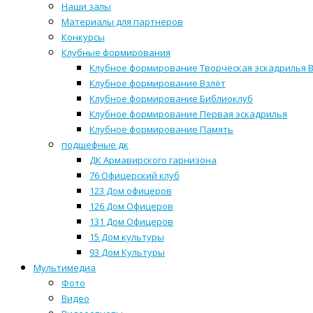
Наши залы
Материалы для партнеров
Конкурсы
Клубные формирования
Клубное формирование Творческая эскадрилья 
Клубное формирование Взлёт
Клубное формирование Библиоклуб
Клубное формирование Первая эскадрилья
Клубное формирование Память
подшефные дк
ДК Армавирского гарнизона
76 Офицерский клуб
123 Дом офицеров
126 Дом Офицеров
131 Дом Офицеров
15 Дом культуры
93 Дом Культуры
Мультимедиа
Фото
Видео