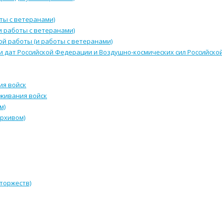
ты с ветеранами)
и работы с ветеранами)
й работы (и работы с ветеранами)
и дат Российской Федерации и Воздушно-космических сил Российск
ия войск
уживания войск
м)
архивом)
 торжеств)