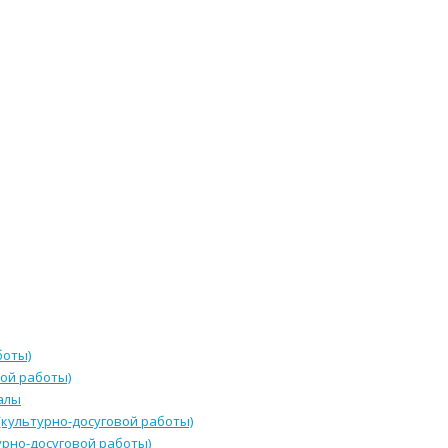
боты)
ой работы)
алы
культурно-досуговой работы)
урно-досуговой работы)