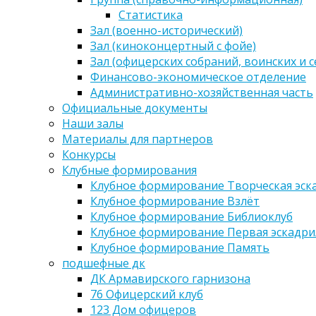
Статистика
Зал (военно-исторический)
Зал (киноконцертный с фойе)
Зал (офицерских собраний, воинских и 
Финансово-экономическое отделение
Административно-хозяйственная часть
Официальные документы
Наши залы
Материалы для партнеров
Конкурсы
Клубные формирования
Клубное формирование Творческая эск
Клубное формирование Взлёт
Клубное формирование Библиоклуб
Клубное формирование Первая эскадри
Клубное формирование Память
подшефные дк
ДК Армавирского гарнизона
76 Офицерский клуб
123 Дом офицеров