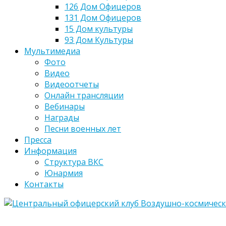
126 Дом Офицеров
131 Дом Офицеров
15 Дом культуры
93 Дом Культуры
Мультимедиа
Фото
Видео
Видеоотчеты
Онлайн трансляции
Вебинары
Награды
Песни военных лет
Пресса
Информация
Структура ВКС
Юнармия
Контакты