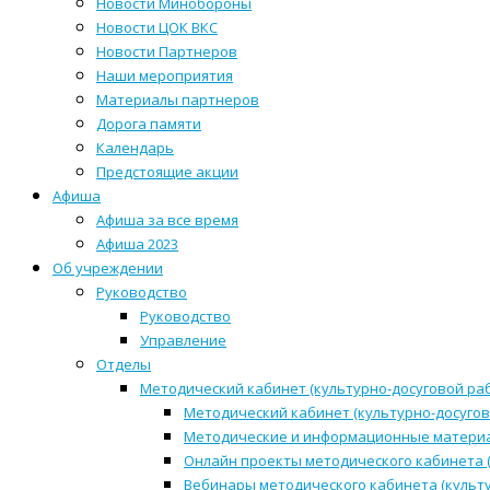
Новости Минобороны
Новости ЦОК ВКС
Новости Партнеров
Наши мероприятия
Материалы партнеров
Дорога памяти
Календарь
Предстоящие акции
Афиша
Афиша за все время
Афиша 2023
Об учреждении
Руководство
Руководство
Управление
Отделы
Методический кабинет (культурно-досуговой ра
Методический кабинет (культурно-досугов
Методические и информационные матери
Онлайн проекты методического кабинета (
Вебинары методического кабинета (культ