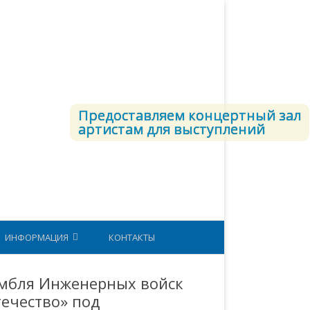
Предоставляем концертный зал
артистам для выступлений
ИНФОРМАЦИЯ
КОНТАКТЫ
СТРУКТУРА ВКС
амбля Инженерных войск
течество» под
ЕТОДИЧЕСКИЙ КАБИНЕТ
ЮНАРМИЯ