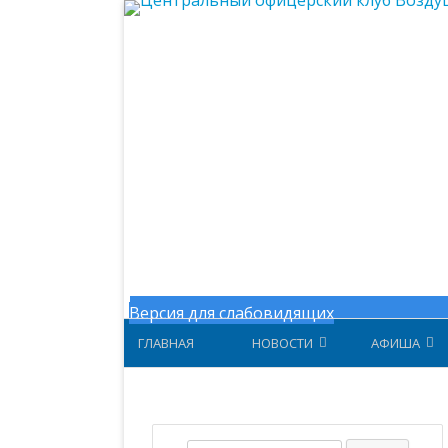
Центральный офицерский клу
Версия для слабовидящих
ГЛАВНАЯ
НОВОСТИ
АФИША
НОВОСТИ МИНОБОРОНЫ
АФИША ЗА 
НОВОСТИ ЦОК ВКС
АФИША 202