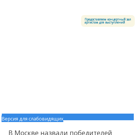
Меню
Центральный офицерский клуб Воздушно-космических сил
Предоставляем концертный зал
артистам для выступлений
Версия для слабовидящих
Перейти к содержимому
В Москве назвали победителей