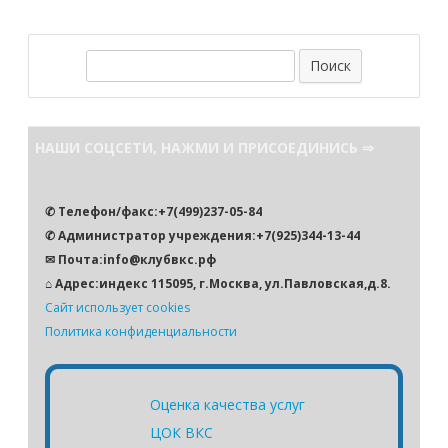
П
о
и
с
НАШИ СОЦСЕТИ, НАЖМИ И ПРИСОЕДИНИСЬ ⇒
к
✆ Телефон/факс:+7(499)237-05-84
✆ Администратор учреждения:+7(925)344-13-44
✉ Почта:info@клубвкс.рф
⌂ Адрес:индекс 115095, г.Москва, ул.Павловская,д.8.
Сайт использует cookies
Политика конфиденциальности
Оценка качества услуг
ЦОК ВКС