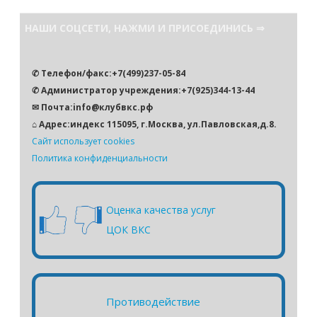
и
с
НАШИ СОЦСЕТИ, НАЖМИ И ПРИСОЕДИНИСЬ ⇒
к
✆ Телефон/факс:+7(499)237-05-84
✆ Администратор учреждения:+7(925)344-13-44
✉ Почта:info@клубвкс.рф
⌂ Адрес:индекс 115095, г.Москва, ул.Павловская,д.8.
Сайт использует cookies
Политика конфиденциальности
Оценка качества услуг
ЦОК ВКС
Противодействие