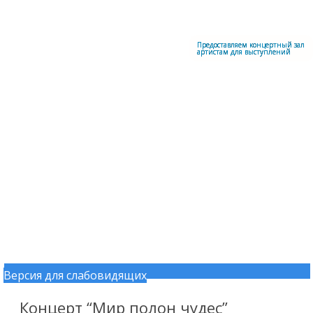
Меню
Центральный офицерский клуб Воздушно-космических сил
Предоставляем концертный зал
артистам для выступлений
Версия для слабовидящих
Перейти к содержимому
Концерт “Мир полон чудес”