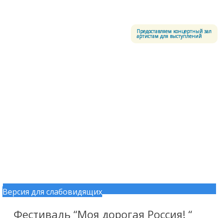
Меню
Центральный офицерский клуб Воздушно-космических сил
Предоставляем концертный зал
артистам для выступлений
Версия для слабовидящих
Перейти к содержимому
Фестиваль “Моя дорогая Россия! “