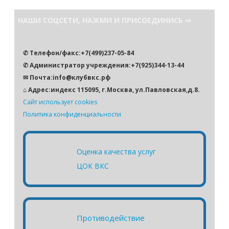
и
с
НАШИ СОЦСЕТИ, НАЖМИ И ПРИСОЕДИНИСЬ ⇒
к
✆ Телефон/факс:+7(499)237-05-84
✆ Администратор учреждения:+7(925)344-13-44
✉ Почта:info@клубвкс.рф
⌂ Адрес:индекс 115095, г.Москва, ул.Павловская,д.8.
Сайт использует cookies
Политика конфиденциальности
Оценка качества услуг
ЦОК ВКС
Противодействие