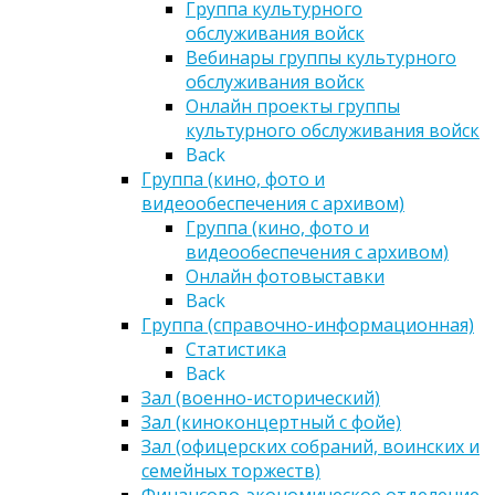
Группа культурного
обслуживания войск
Вебинары группы культурного
обслуживания войск
Онлайн проекты группы
культурного обслуживания войск
Back
Группа (кино, фото и
видеообеспечения с архивом)
Группа (кино, фото и
видеообеспечения с архивом)
Онлайн фотовыставки
Back
Группа (справочно-информационная)
Статистика
Back
Зал (военно-исторический)
Зал (киноконцертный с фойе)
Зал (офицерских собраний, воинских и
семейных торжеств)