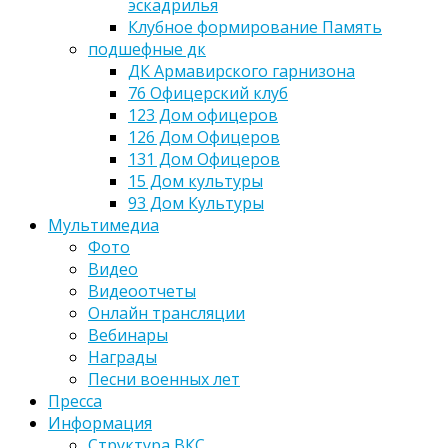
эскадрилья
Клубное формирование Память
подшефные дк
ДК Армавирского гарнизона
76 Офицерский клуб
123 Дом офицеров
126 Дом Офицеров
131 Дом Офицеров
15 Дом культуры
93 Дом Культуры
Мультимедиа
Фото
Видео
Видеоотчеты
Онлайн трансляции
Вебинары
Награды
Песни военных лет
Пресса
Информация
Структура ВКС