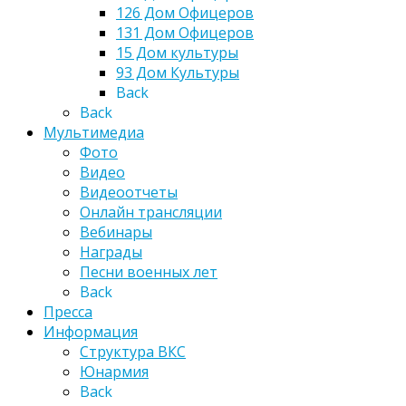
126 Дом Офицеров
131 Дом Офицеров
15 Дом культуры
93 Дом Культуры
Back
Back
Мультимедиа
Фото
Видео
Видеоотчеты
Онлайн трансляции
Вебинары
Награды
Песни военных лет
Back
Пресса
Информация
Структура ВКС
Юнармия
Back