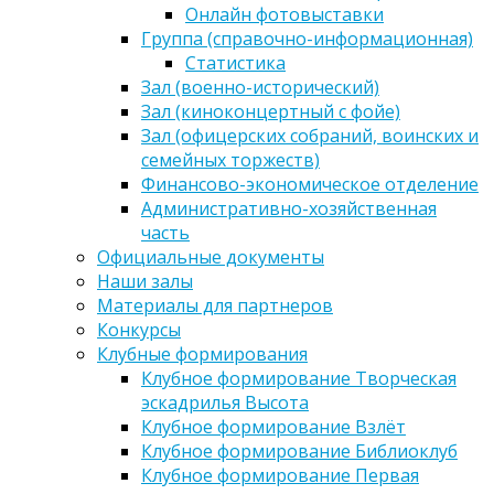
Онлайн фотовыставки
Группа (справочно-информационная)
Статистика
Зал (военно-исторический)
Зал (киноконцертный с фойе)
Зал (офицерских собраний, воинских и
семейных торжеств)
Финансово-экономическое отделение
Административно-хозяйственная
часть
Официальные документы
Наши залы
Материалы для партнеров
Конкурсы
Клубные формирования
Клубное формирование Творческая
эскадрилья Высота
Клубное формирование Взлёт
Клубное формирование Библиоклуб
Клубное формирование Первая