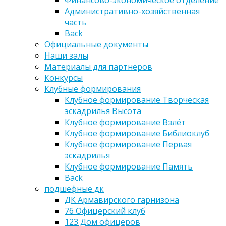
Финансово-экономическое отделение
Административно-хозяйственная
часть
Back
Официальные документы
Наши залы
Материалы для партнеров
Конкурсы
Клубные формирования
Клубное формирование Творческая
эскадрилья Высота
Клубное формирование Взлёт
Клубное формирование Библиоклуб
Клубное формирование Первая
эскадрилья
Клубное формирование Память
Back
подшефные дк
ДК Армавирского гарнизона
76 Офицерский клуб
123 Дом офицеров