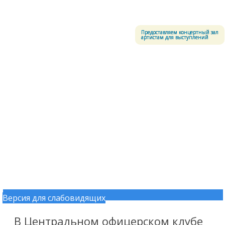
Меню
Центральный офицерский клуб Воздушно-космических сил
Предоставляем концертный зал
артистам для выступлений
Версия для слабовидящих
Перейти к содержимому
В Центральном офицерском клубе