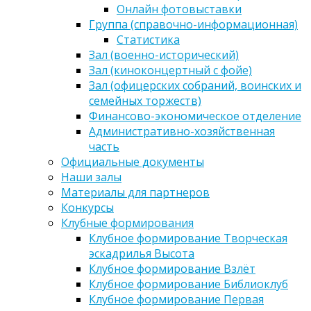
Онлайн фотовыставки
Группа (справочно-информационная)
Статистика
Зал (военно-исторический)
Зал (киноконцертный с фойе)
Зал (офицерских собраний, воинских и
семейных торжеств)
Финансово-экономическое отделение
Административно-хозяйственная
часть
Официальные документы
Наши залы
Материалы для партнеров
Конкурсы
Клубные формирования
Клубное формирование Творческая
эскадрилья Высота
Клубное формирование Взлёт
Клубное формирование Библиоклуб
Клубное формирование Первая