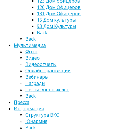
123 Дом офицеров
126 Дом Офицеров
131 Дом Офицеров
15 Дом культуры
93 Дом Культуры
Back
Back
Мультимедиа
Фото
Видео
Видеоотчеты
Онлайн трансляции
Вебинары
Награды
Песни военных лет
Back
Пресса
Информация
Структура ВКС
Юнармия
Back