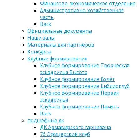
Финансово-экономическое отделение
Административно-хозяйственная
часть
Back
Официальные документы
Наши залы
Материалы для партнеров
Конкурсы
Клубные формирования
Клубное формирование Творческая
эскадрилья Высота
Клубное формирование Взлёт
Клубное формирование Библиоклуб
Клубное формирование Первая
эскадрилья
Клубное формирование Память
Back
подшефные дк
ДК Армавирского гарнизона
76 Офицерский клуб