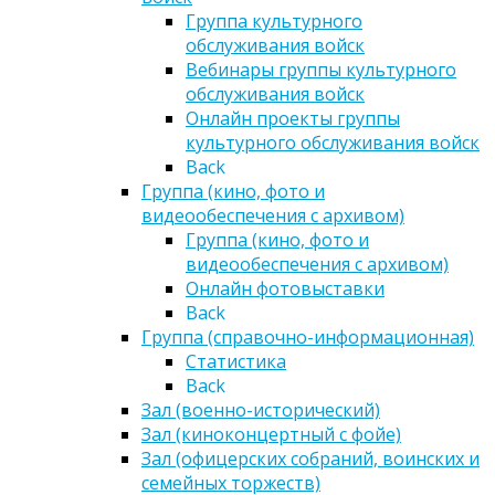
Группа культурного
обслуживания войск
Вебинары группы культурного
обслуживания войск
Онлайн проекты группы
культурного обслуживания войск
Back
Группа (кино, фото и
видеообеспечения с архивом)
Группа (кино, фото и
видеообеспечения с архивом)
Онлайн фотовыставки
Back
Группа (справочно-информационная)
Статистика
Back
Зал (военно-исторический)
Зал (киноконцертный с фойе)
Зал (офицерских собраний, воинских и
семейных торжеств)