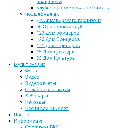
эскадрилья
Клубное формирование Память
подшефные дк
ДК Армавирского гарнизона
76 Офицерский клуб
123 Дом офицеров
126 Дом Офицеров
131 Дом Офицеров
15 Дом культуры
93 Дом Культуры
Мультимедиа
Фото
Видео
Видеоотчеты
Онлайн трансляции
Вебинары
Награды
Песни военных лет
Пресса
Информация
Структура ВКС