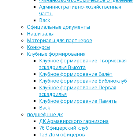
Финансово-экономическое отделение
Административно-хозяйственная
часть
Back
Официальные документы
Наши залы
Материалы для партнеров
Конкурсы
Клубные формирования
Клубное формирование Творческая
эскадрилья Высота
Клубное формирование Взлёт
Клубное формирование Библиоклуб
Клубное формирование Первая
эскадрилья
Клубное формирование Память
Back
подшефные дк
ДК Армавирского гарнизона
76 Офицерский клуб
123 Дом офицеров