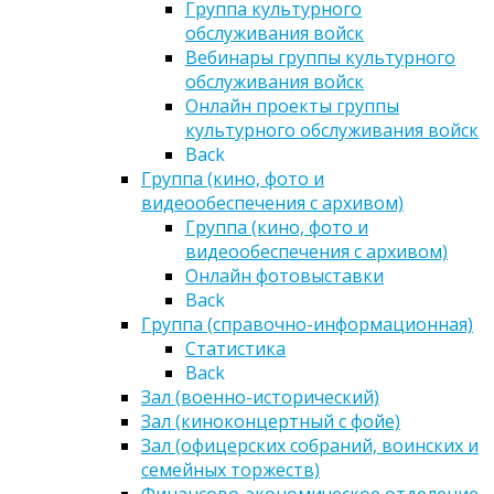
Группа культурного
обслуживания войск
Вебинары группы культурного
обслуживания войск
Онлайн проекты группы
культурного обслуживания войск
Back
Группа (кино, фото и
видеообеспечения с архивом)
Группа (кино, фото и
видеообеспечения с архивом)
Онлайн фотовыставки
Back
Группа (справочно-информационная)
Статистика
Back
Зал (военно-исторический)
Зал (киноконцертный с фойе)
Зал (офицерских собраний, воинских и
семейных торжеств)