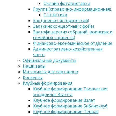
Онлайн фотовыставки
Группа (справочно-информационная)
Статистика
Зал (военно-исторический)
Зал (киноконцертный с фойе)
Зал (офицерских собраний, воинских и
семейных торжеств)
Финансово-экономическое отделение
Административно-хозяйственная
часть
Официальные документы
Наши залы
Материалы для партнеров
Конкурсы
Клубные формирования
Клубное формирование Творческая
эскадрилья Высота
Клубное формирование Взлёт
Клубное формирование Библиоклуб
Клубное формирование Первая