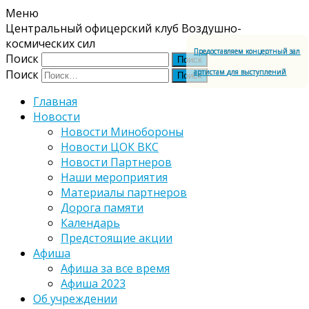
Меню
Центральный офицерский клуб Воздушно-
космических сил
Предоставляем концертный зал
Поиск
артистам для выступлений
Поиск
Главная
Новости
Новости Минобороны
Новости ЦОК ВКС
Новости Партнеров
Наши мероприятия
Материалы партнеров
Дорога памяти
Календарь
Предстоящие акции
Афиша
Афиша за все время
Афиша 2023
Об учреждении