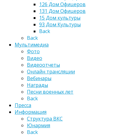
126 Дом Офицеров
131 Дом Офицеров
15 Дом культуры
93 Дом Культуры
Back
Back
Мультимедиа
Фото
Видео
Видеоотчеты
Онлайн трансляции
Вебинары
Награды
Песни военных лет
Back
Пресса
Информация
Структура ВКС
Юнармия
Back