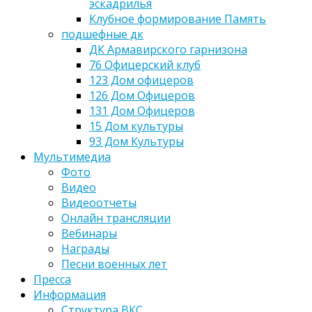
эскадрилья
Клубное формирование Память
подшефные дк
ДК Армавирского гарнизона
76 Офицерский клуб
123 Дом офицеров
126 Дом Офицеров
131 Дом Офицеров
15 Дом культуры
93 Дом Культуры
Мультимедиа
Фото
Видео
Видеоотчеты
Онлайн трансляции
Вебинары
Награды
Песни военных лет
Пресса
Информация
Структура ВКС