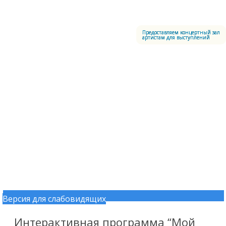
Меню
Центральный офицерский клуб Воздушно-космических сил
Предоставляем концертный зал
артистам для выступлений
Версия для слабовидящих
Перейти к содержимому
Интерактивная программа “Мой