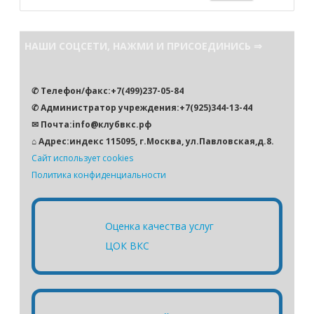
о
и
с
НАШИ СОЦСЕТИ, НАЖМИ И ПРИСОЕДИНИСЬ ⇒
к
✆ Телефон/факс:+7(499)237-05-84
✆ Администратор учреждения:+7(925)344-13-44
✉ Почта:info@клубвкс.рф
⌂ Адрес:индекс 115095, г.Москва, ул.Павловская,д.8.
Сайт использует cookies
Политика конфиденциальности
Оценка качества услуг
ЦОК ВКС