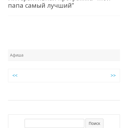
папа самый лучший”
Афиша
Навигация
<<
>>
по
записям
П