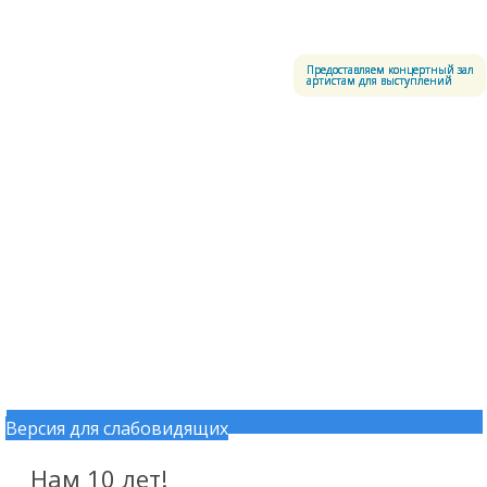
Меню
Центральный офицерский клуб Воздушно-космических сил
Предоставляем концертный зал
артистам для выступлений
Версия для слабовидящих
Перейти к содержимому
Нам 10 лет!