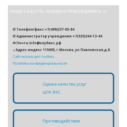
и
с
НАШИ СОЦСЕТИ, НАЖМИ И ПРИСОЕДИНИСЬ ⇒
к
✆ Телефон/факс:+7(499)237-05-84
✆ Администратор учреждения:+7(925)344-13-44
✉ Почта:info@клубвкс.рф
⌂ Адрес:индекс 115095, г.Москва, ул.Павловская,д.8.
Сайт использует cookies
Политика конфиденциальности
Оценка качества услуг
ЦОК ВКС
Противодействие