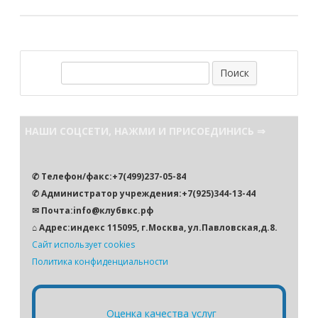
П
о
и
с
НАШИ СОЦСЕТИ, НАЖМИ И ПРИСОЕДИНИСЬ ⇒
к
✆ Телефон/факс:+7(499)237-05-84
✆ Администратор учреждения:+7(925)344-13-44
✉ Почта:info@клубвкс.рф
⌂ Адрес:индекс 115095, г.Москва, ул.Павловская,д.8.
Сайт использует cookies
Политика конфиденциальности
Оценка качества услуг