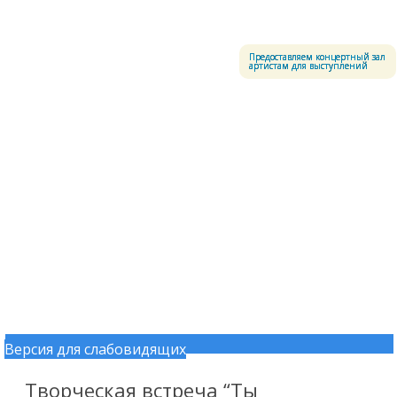
Меню
Центральный офицерский клуб Воздушно-космических сил
Предоставляем концертный зал
артистам для выступлений
Версия для слабовидящих
Перейти к содержимому
Творческая встреча “Ты