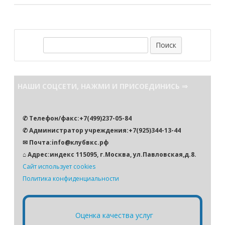
П
о
и
с
НАШИ СОЦСЕТИ, НАЖМИ И ПРИСОЕДИНИСЬ ⇒
к
✆ Телефон/факс:+7(499)237-05-84
✆ Администратор учреждения:+7(925)344-13-44
✉ Почта:info@клубвкс.рф
⌂ Адрес:индекс 115095, г.Москва, ул.Павловская,д.8.
Сайт использует cookies
Политика конфиденциальности
Оценка качества услуг