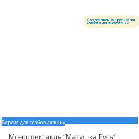
Меню
Центральный офицерский клуб Воздушно-космических сил
Предоставляем концертный зал
артистам для выступлений
Версия для слабовидящих
Перейти к содержимому
Моноспектакль “Матушка Русь”