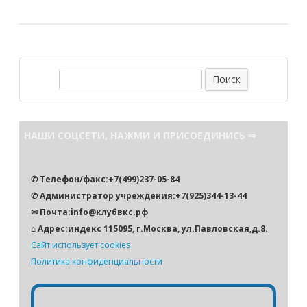
П
о
и
с
НАШИ СОЦСЕТИ, НАЖМИ И ПРИСОЕДИНИСЬ ⇒
к
✆ Телефон/факс:+7(499)237-05-84
✆ Администратор учреждения:+7(925)344-13-44
✉ Почта:info@клубвкс.рф
⌂ Адрес:индекс 115095, г.Москва, ул.Павловская,д.8.
Сайт использует cookies
Политика конфиденциальности