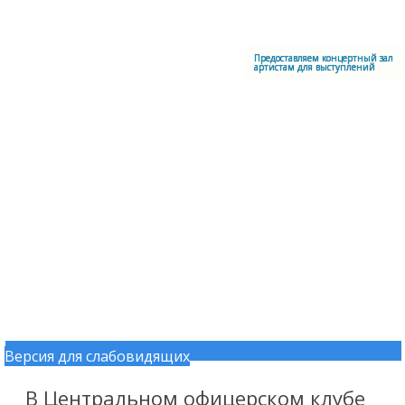
Меню
Центральный офицерский клуб Воздушно-космических сил
Предоставляем концертный зал
артистам для выступлений
Версия для слабовидящих
Перейти к содержимому
В Центральном офицерском клубе