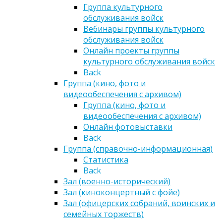
Группа культурного
обслуживания войск
Вебинары группы культурного
обслуживания войск
Онлайн проекты группы
культурного обслуживания войск
Back
Группа (кино, фото и
видеообеспечения с архивом)
Группа (кино, фото и
видеообеспечения с архивом)
Онлайн фотовыставки
Back
Группа (справочно-информационная)
Статистика
Back
Зал (военно-исторический)
Зал (киноконцертный с фойе)
Зал (офицерских собраний, воинских и
семейных торжеств)