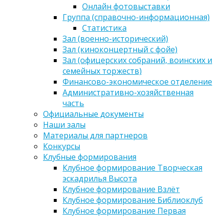
Онлайн фотовыставки
Группа (справочно-информационная)
Статистика
Зал (военно-исторический)
Зал (киноконцертный с фойе)
Зал (офицерских собраний, воинских и
семейных торжеств)
Финансово-экономическое отделение
Административно-хозяйственная
часть
Официальные документы
Наши залы
Материалы для партнеров
Конкурсы
Клубные формирования
Клубное формирование Творческая
эскадрилья Высота
Клубное формирование Взлёт
Клубное формирование Библиоклуб
Клубное формирование Первая