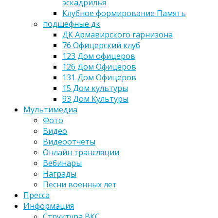
эскадрилья
Клубное формирование Память
подшефные дк
ДК Армавирского гарнизона
76 Офицерский клуб
123 Дом офицеров
126 Дом Офицеров
131 Дом Офицеров
15 Дом культуры
93 Дом Культуры
Мультимедиа
Фото
Видео
Видеоотчеты
Онлайн трансляции
Вебинары
Награды
Песни военных лет
Пресса
Информация
Структура ВКС