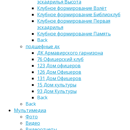
эскадрилья Высота
Клубное формирование Взлёт
Клубное формирование Библиоклуб
Клубное формирование Первая
эскадрилья
Клубное формирование Память
Back
подшефные дк
ДК Армавирского гарнизона
76 Офицерский клуб
123 Дом офицеров
126 Дом Офицеров
131 Дом Офицеров
15 Дом культуры
93 Дом Культуры
Back
Back
Мультимедиа
Фото
Видео
Видеоотчеты