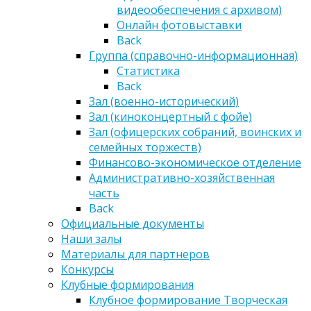
видеообеспечения с архивом)
Онлайн фотовыставки
Back
Группа (справочно-информационная)
Статистика
Back
Зал (военно-исторический)
Зал (киноконцертный с фойе)
Зал (офицерских собраний, воинских и
семейных торжеств)
Финансово-экономическое отделение
Административно-хозяйственная
часть
Back
Официальные документы
Наши залы
Материалы для партнеров
Конкурсы
Клубные формирования
Клубное формирование Творческая