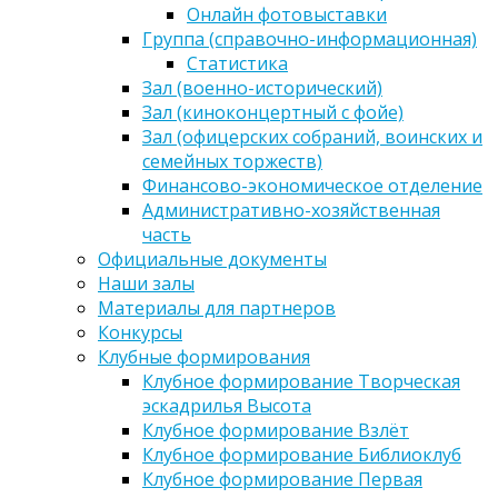
Онлайн фотовыставки
Группа (справочно-информационная)
Статистика
Зал (военно-исторический)
Зал (киноконцертный с фойе)
Зал (офицерских собраний, воинских и
семейных торжеств)
Финансово-экономическое отделение
Административно-хозяйственная
часть
Официальные документы
Наши залы
Материалы для партнеров
Конкурсы
Клубные формирования
Клубное формирование Творческая
эскадрилья Высота
Клубное формирование Взлёт
Клубное формирование Библиоклуб
Клубное формирование Первая