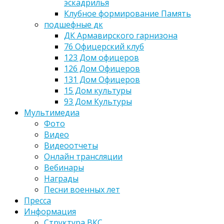
эскадрилья
Клубное формирование Память
подшефные дк
ДК Армавирского гарнизона
76 Офицерский клуб
123 Дом офицеров
126 Дом Офицеров
131 Дом Офицеров
15 Дом культуры
93 Дом Культуры
Мультимедиа
Фото
Видео
Видеоотчеты
Онлайн трансляции
Вебинары
Награды
Песни военных лет
Пресса
Информация
Структура ВКС