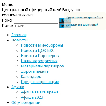
Меню
Центральный офицерский клуб Воздушно-
космических сил
Предоставляем концертный зал
Поиск
артистам для выступлений
Поиск
Главная
Новости
Новости Минобороны
Новости ЦОК ВКС
Новости Партнеров
Наши мероприятия
Материалы партнеров
Дорога памяти
Календарь
Предстоящие акции
Афиша
Афиша за все время
Афиша 2023
Об учреждении