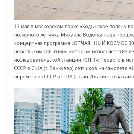
КЛУБНОЕ ФОРМИРОВАНИЕ
93 ДОМ КУЛЬТУРЫ
ЗАЛ (ОФИЦЕРСКИХ СОБРАНИЙ,
ПАМЯТЬ
ВОИНСКИХ И СЕМЕЙНЫХ
ТОРЖЕСТВ)
13 мая в московском парке «Ходынское поле» у п
полярного лётчика Михаила Водопьянова прошл
ФИНАНСОВО-ЭКОНОМИЧЕСКОЕ
концертная программа «ОТЧАЯННЫЙ КОСМОС 30-Х
ОТДЕЛЕНИЕ
нескольким событиям, которым исполняется 85 ле
АДМИНИСТРАТИВНО-
исследовательской станции «СП-1»; Первого в ис
ХОЗЯЙСТВЕННАЯ ЧАСТЬ
СССР в США (г. Ванкувер) лётчиков на самолёте А
перелёта из СССР в США (г. Сан-Джасинто) на сам