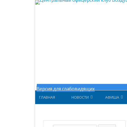
Центральный офицерский клу
Версия для слабовидящих
ГЛАВНАЯ
НОВОСТИ
АФИША
НОВОСТИ МИНОБОРОНЫ
АФИША ЗА 
НОВОСТИ ЦОК ВКС
АФИША 202