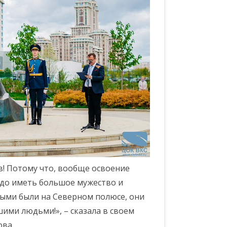
в! Потому что, вообще освоение
адо иметь большое мужество и
выми были на Северном полюсе, они
ими людьми!», – сказала в своем
ова.