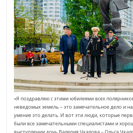
«Я поздравляю с этими юбилеями всех полярнико
неведомых земель – это замечательное дело и н
умение это делать. И вот эти люди, которые пер
были все замечательными специалистами и хорош
выступлении дочь Валерия Чкалова – Ольга Чкал