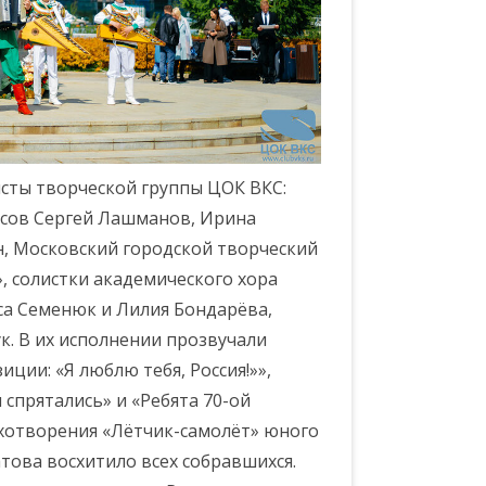
сты творческой группы ЦОК ВКС:
рсов Сергей Лашманов, Ирина
н, Московский городской творческий
, солистки академического хора
са Семенюк и Лилия Бондарёва,
. В их исполнении прозвучали
ии: «Я люблю тебя, Россия!»»,
 спрятались» и «Ребята 70-ой
ихотворения «Лётчик-самолёт» юного
ова восхитило всех собравшихся.