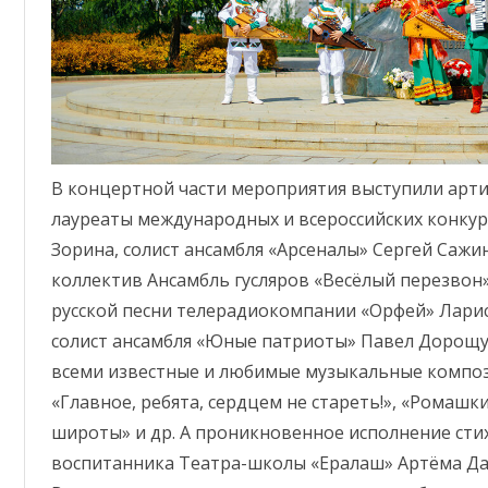
В концертной части мероприятия выступили арти
лауреаты международных и всероссийских конку
Зорина, солист ансамбля «Арсеналы» Сергей Сажи
коллектив Ансамбль гусляров «Весёлый перезвон»
русской песни телерадиокомпании «Орфей» Лари
солист ансамбля «Юные патриоты» Павел Дорощук
всеми известные и любимые музыкальные композиц
«Главное, ребята, сердцем не стареть!», «Ромашки
широты» и др. А проникновенное исполнение ст
воспитанника Театра-школы «Ералаш» Артёма Дат