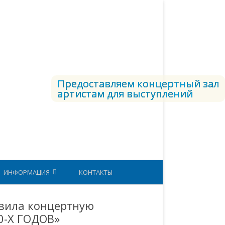
Предоставляем концертный зал
артистам для выступлений
ИНФОРМАЦИЯ
КОНТАКТЫ
СТРУКТУРА ВКС
авила концертную
-Х ГОДОВ»
ЕТОДИЧЕСКИЙ КАБИНЕТ
ЮНАРМИЯ