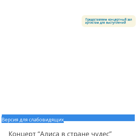
Меню
Центральный офицерский клуб Воздушно-космических сил
Предоставляем концертный зал
артистам для выступлений
Версия для слабовидящих
Перейти к содержимому
Концерт “Алиса в стране чудес”