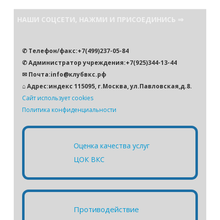
и
с
НАШИ СОЦСЕТИ, НАЖМИ И ПРИСОЕДИНИСЬ ⇒
к
✆ Телефон/факс:+7(499)237-05-84
✆ Администратор учреждения:+7(925)344-13-44
✉ Почта:info@клубвкс.рф
⌂ Адрес:индекс 115095, г.Москва, ул.Павловская,д.8.
Сайт использует cookies
Политика конфиденциальности
Оценка качества услуг
ЦОК ВКС
Противодействие