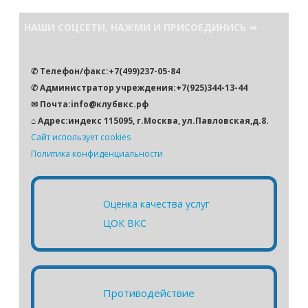
и
с
НАШИ СОЦСЕТИ, НАЖМИ И ПРИСОЕДИНИСЬ ⇒
к
✆ Телефон/факс:+7(499)237-05-84
✆ Администратор учреждения:+7(925)344-13-44
✉ Почта:info@клубвкс.рф
⌂ Адрес:индекс 115095, г.Москва, ул.Павловская,д.8.
Сайт использует cookies
Политика конфиденциальности
Оценка качества услуг
ЦОК ВКС
Противодействие