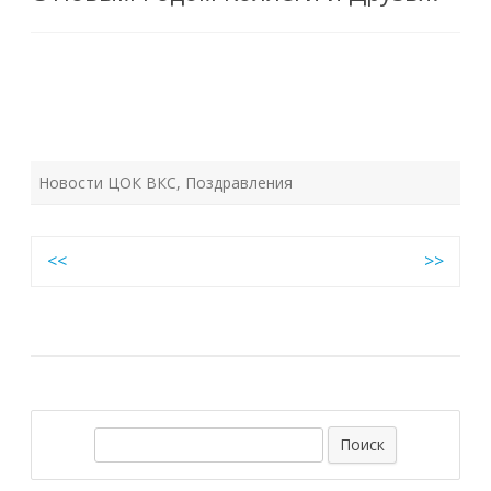
Новости ЦОК ВКС
,
Поздравления
Навигация
<<
>>
по
записям
П
о