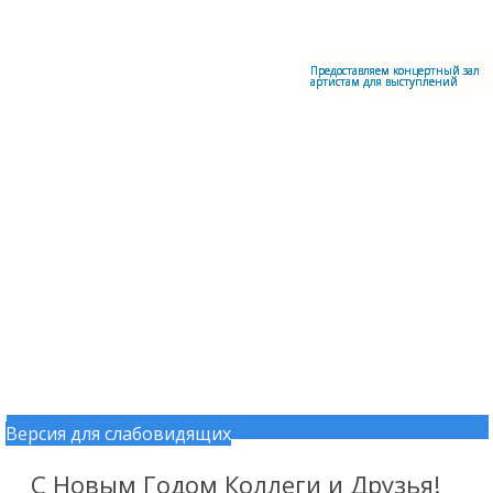
Меню
Центральный офицерский клуб Воздушно-космических сил
Предоставляем концертный зал
артистам для выступлений
Версия для слабовидящих
Перейти к содержимому
С Новым Годом Коллеги и Друзья!