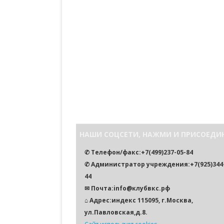
НАШИ СОЦСЕТИ, НАЖМИ И ПРИСОЕДИ
✆ Телефон/факс:+7(499)237-05-84
✆ Администратор учреждения:+7(925)344-
44
✉ Почта:info@клубвкс.рф
⌂ Адрес:индекс 115095, г.Москва,
ул.Павловская,д.8.