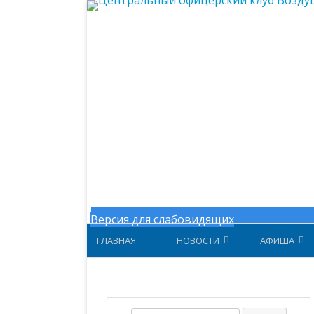
Центральный офицерский клу
Версия для слабовидящих
ГЛАВНАЯ
НОВОСТИ
АФИША
НОВОСТИ МИНОБОРОНЫ
АФИША ЗА 
НОВОСТИ ЦОК ВКС
АФИША 202