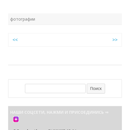
фотографии
Навигация
<<
>>
по
записям
П
о
и
с
НАШИ СОЦСЕТИ, НАЖМИ И ПРИСОЕДИНИСЬ ⇒
к