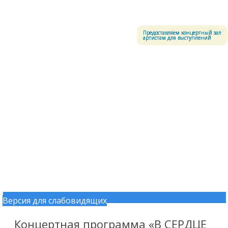
Меню
Центральный офицерский клуб Воздушно-космических сил
Предоставляем концертный зал
артистам для выступлений
Версия для слабовидящих
Перейти к содержимому
Концертная программа «В СЕРДЦЕ