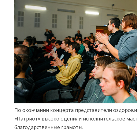
По окончании концерта представители оздоров
«Патриот» высоко оценили исполнительское маст
благодарственные грамоты.