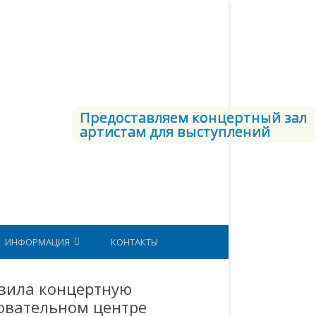
Предоставляем концертный зал
артистам для выступлений
ИНФОРМАЦИЯ
КОНТАКТЫ
СТРУКТУРА ВКС
авила концертную
овательном центре
ЕТОДИЧЕСКИЙ КАБИНЕТ
ЮНАРМИЯ