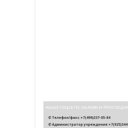
НАШИ СОЦСЕТИ, НАЖМИ И ПРИСОЕДИ
✆ Телефон/факс:+7(499)237-05-84
✆ Администратор учреждения:+7(925)344-