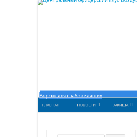
Центральный офицерский клу
Версия для слабовидящих
ГЛАВНАЯ
НОВОСТИ
АФИША
НОВОСТИ МИНОБОРОНЫ
АФИША ЗА 
НОВОСТИ ЦОК ВКС
АФИША 202