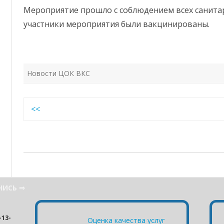
Мероприятие прошло с соблюдением всех санитар
участники мероприятия были вакцинированы.
Новости ЦОК ВКС
Навигация
<<
по
записям
НИСЬ ⇒
13-
Оценка качества услуг