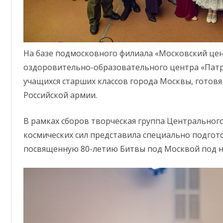
КЛУБНОЕ ФОРМИРОВАНИЕ
93 ДОМ КУЛЬТУРЫ
ЗАЛ (ОФИЦЕРСКИХ СОБРАНИЙ,
ПАМЯТЬ
ВОИНСКИХ И СЕМЕЙНЫХ
ТОРЖЕСТВ)
На базе подмосковного филиала «Московский цен
ФИНАНСОВО-ЭКОНОМИЧЕСКОЕ
оздоровительно-образовательного центра «Патр
ОТДЕЛЕНИЕ
учащихся старших классов города Москвы, готовя
Российской армии.
АДМИНИСТРАТИВНО-
ХОЗЯЙСТВЕННАЯ ЧАСТЬ
В рамках сборов творческая группа Центральног
космических сил представила специально подго
посвященную 80-летию Битвы под Москвой под на