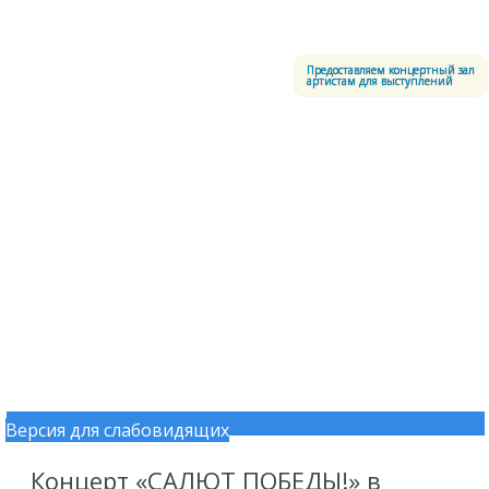
Меню
Центральный офицерский клуб Воздушно-космических сил
Предоставляем концертный зал
артистам для выступлений
Версия для слабовидящих
Перейти к содержимому
Концерт «САЛЮТ ПОБЕДЫ!» в