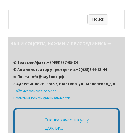
П
о
и
с
НАШИ СОЦСЕТИ, НАЖМИ И ПРИСОЕДИНИСЬ ⇒
к
✆ Телефон/факс:+7(499)237-05-84
✆ Администратор учреждения:+7(925)344-13-44
✉ Почта:info@клубвкс.рф
⌂ Адрес:индекс 115095, г.Москва, ул.Павловская,д.8.
Сайт использует cookies
Политика конфиденциальности
Оценка качества услуг
ЦОК ВКС