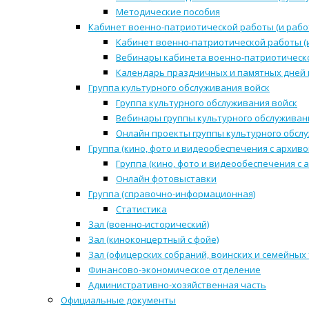
Методические пособия
Кабинет военно-патриотической работы (и рабо
Кабинет военно-патриотической работы (
Вебинары кабинета военно-патриотическо
Календарь праздничных и памятных дней 
Группа культурного обслуживания войск
Группа культурного обслуживания войск
Вебинары группы культурного обслуживан
Онлайн проекты группы культурного обсл
Группа (кино, фото и видеообеспечения с архиво
Группа (кино, фото и видеообеспечения с 
Онлайн фотовыставки
Группа (справочно-информационная)
Статистика
Зал (военно-исторический)
Зал (киноконцертный с фойе)
Зал (офицерских собраний, воинских и семейных
Финансово-экономическое отделение
Административно-хозяйственная часть
Официальные документы