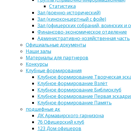
Статистика
Зал (военно-исторический)
Зал (киноконцертный с фойе)
Зал (офицерских собраний, воинских и 
Финансово-экономическое отделение
Административно-хозяйственная часть
Официальные документы
Наши залы
Материалы для партнеров
Конкурсы
Клубные формирования
Клубное формирование Творческая эск
Клубное формирование Взлёт
Клубное формирование Библиоклуб
Клубное формирование Первая эскадри
Клубное формирование Память
подшефные дк
ДК Армавирского гарнизона
76 Офицерский клуб
123 Дом офицеров