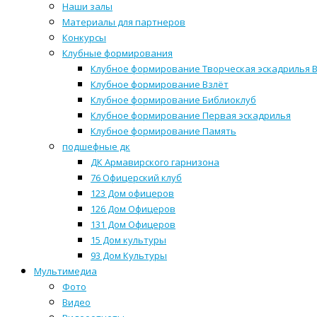
Наши залы
Материалы для партнеров
Конкурсы
Клубные формирования
Клубное формирование Творческая эскадрилья 
Клубное формирование Взлёт
Клубное формирование Библиоклуб
Клубное формирование Первая эскадрилья
Клубное формирование Память
подшефные дк
ДК Армавирского гарнизона
76 Офицерский клуб
123 Дом офицеров
126 Дом Офицеров
131 Дом Офицеров
15 Дом культуры
93 Дом Культуры
Мультимедиа
Фото
Видео