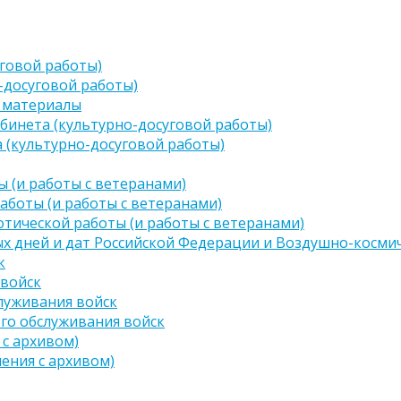
говой работы)
-досуговой работы)
 материалы
бинета (культурно-досуговой работы)
 (культурно-досуговой работы)
 (и работы с ветеранами)
аботы (и работы с ветеранами)
тической работы (и работы с ветеранами)
х дней и дат Российской Федерации и Воздушно-космич
к
 войск
луживания войск
го обслуживания войск
 с архивом)
чения с архивом)