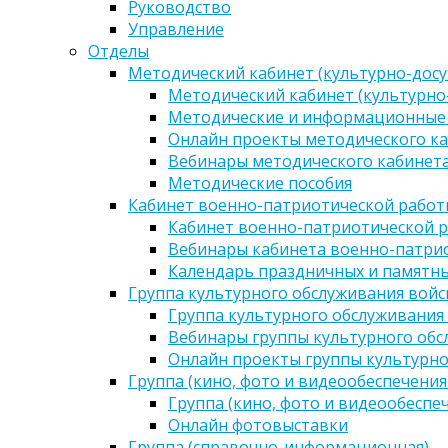
Руководство
Управление
Отделы
Методический кабинет (культурно-досу
Методический кабинет (культурно
Методические и информационные
Онлайн проекты методического ка
Вебинары методического кабинета
Методические пособия
Кабинет военно-патриотической работы
Кабинет военно-патриотической р
Вебинары кабинета военно-патрио
Календарь праздничных и памятны
Группа культурного обслуживания войс
Группа культурного обслуживания
Вебинары группы культурного обс
Онлайн проекты группы культурно
Группа (кино, фото и видеообеспечения
Группа (кино, фото и видеообеспе
Онлайн фотовыставки
Группа (справочно-информационная)