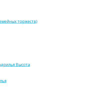
семейных торжеств)
адрилья Высота
лья