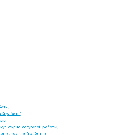
боты)
ой работы)
алы
культурно-досуговой работы)
урно-досуговой работы)