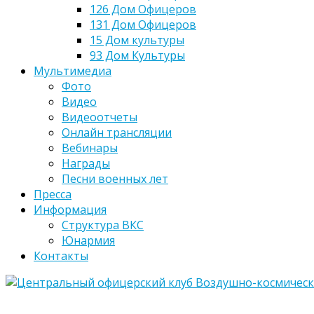
126 Дом Офицеров
131 Дом Офицеров
15 Дом культуры
93 Дом Культуры
Мультимедиа
Фото
Видео
Видеоотчеты
Онлайн трансляции
Вебинары
Награды
Песни военных лет
Пресса
Информация
Структура ВКС
Юнармия
Контакты