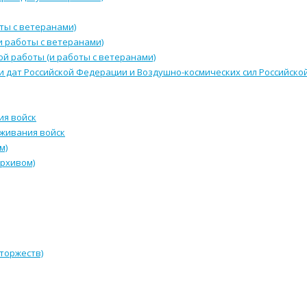
ты с ветеранами)
и работы с ветеранами)
й работы (и работы с ветеранами)
и дат Российской Федерации и Воздушно-космических сил Российск
ия войск
уживания войск
м)
архивом)
 торжеств)