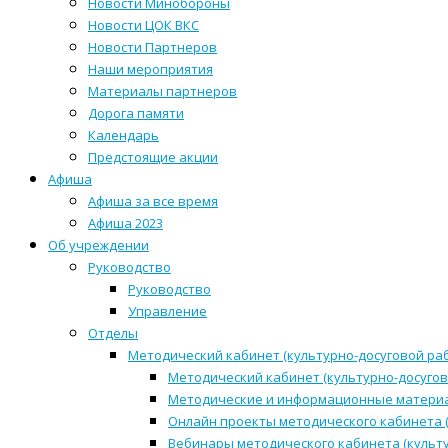
Новости Минобороны
Новости ЦОК ВКС
Новости Партнеров
Наши мероприятия
Материалы партнеров
Дорога памяти
Календарь
Предстоящие акции
Афиша
Афиша за все время
Афиша 2023
Об учреждении
Руководство
Руководство
Управление
Отделы
Методический кабинет (культурно-досуговой ра
Методический кабинет (культурно-досугов
Методические и информационные матери
Онлайн проекты методического кабинета (
Вебинары методического кабинета (культ